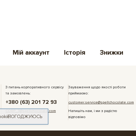
Мій аккаунт
Історія
Знижки
З питань корпоративного сервісу
Зауваження щодо якості роботи
та замовлень:
приймаємо:
+380 (63) 201 72 93
customer.service@spellchocolate.com
CORP_3@spellchocolate.com
Напишіть нам, і ми з радістю
ookie
ПОГОДЖУЮСЬ
відповімо