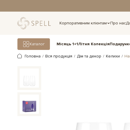
дня.
Корпоративним клієнтам
Про нас
Д
Подарунк
Каталог
Місяць 1+1
Літня Колекція
Головна
Вся продукція
Дім та декор
Келихи
На