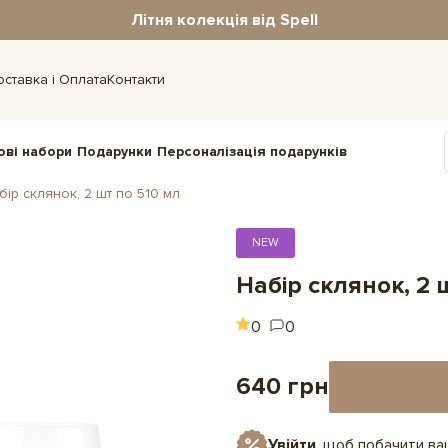
Літня колекція від Spell
оставка і Оплата
Контакти
ові набори
Подарунки
Персоналізація подарунків
бір склянок, 2 шт по 510 мл
NEW
Набір склянок, 2 
0
0
640 грн
Увійти
, щоб побачити в