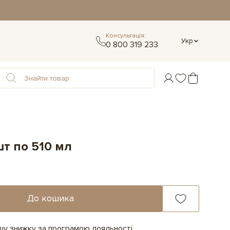
Консультація:
Укр
0 800 319 233
шт по 510 мл
До кошика
ашу знижку за програмою лояльності