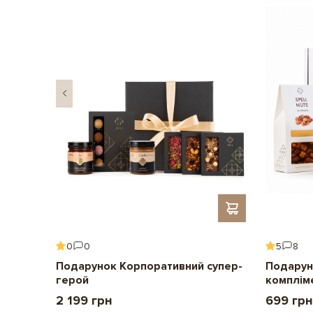
0
0
5
8
ення
Подарунок Корпоративний супер-
Подарун
герой
комплім
2 199 грн
699 грн