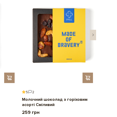
унок
5
2
5
6
Молочний шоколад з горіховим
Подару
асорті Сміливий
2 209 
259 грн