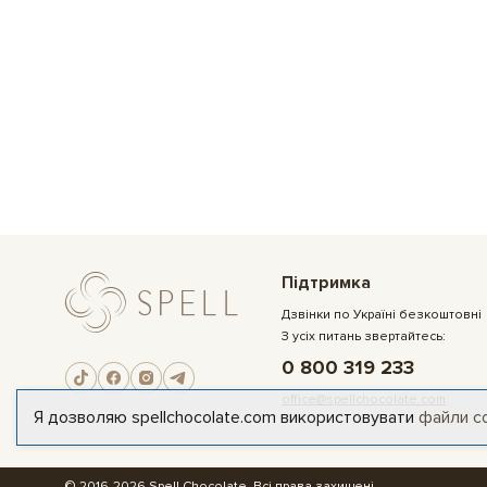
Підтримка
Дзвінки по Україні безкоштовні
З усіх питань звертайтесь:
0 800 319 233
office@spellchocolate.com
Я дозволяю spellchocolate.com використовувати
файли c
© 2016-2026 Spell Chocolate. Всі права захищені