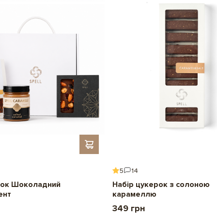
Детальніше
Безготівковий розрах
5
14
ок Шоколадний
Набір цукерок з солоною
ент
карамеллю
349 грн