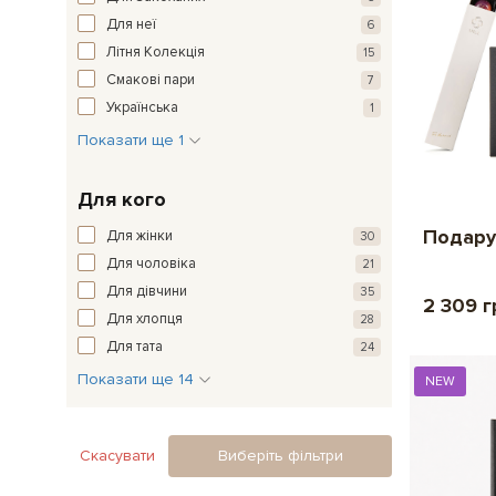
Для неї
6
Літня Колекція
15
Смакові пари
7
Українська
1
Показати ще 1
Для кого
Подару
Для жінки
30
Для чоловіка
21
Для дівчини
35
2 309 г
Для хлопця
28
Для тата
24
Показати ще 14
NEW
Скасувати
Виберіть фільтри