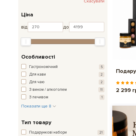
Скасувати
Ціна
від
до
Особливості
Гастрономічний
5
Подару
Для кави
2
Для чаю
2
2 299 г
З вином / алкоголем
11
З печивом
1
Показати ще 8
Тип товару
Подарункові набори
21