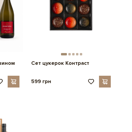
 вином
Сет цукерок Контраст
в
599 грн