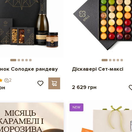
нок Солодке рандеву
Діскавері Сет-максі
2
2 629 грн
рн
NEW