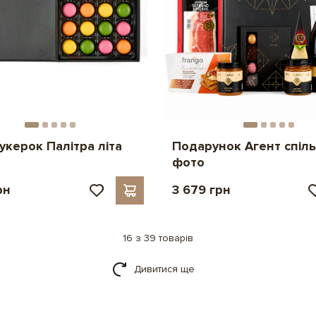
укерок Палітра літа
Подарунок Агент спіл
фото
рн
3 679 грн
16 з 39 товарів
Дивитися ще