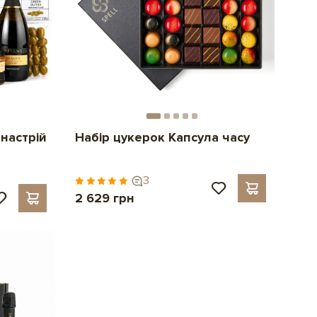
настрій
Набір цукерок Капсула часу
3
2 629 грн