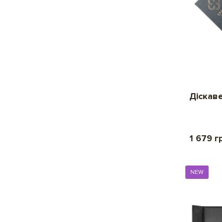
Діскаве
1 679 г
NEW