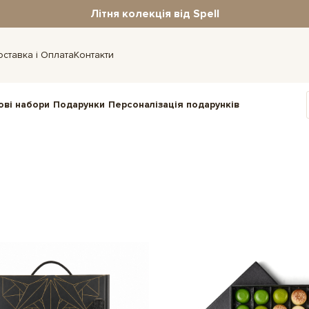
Літня колекція від Spell
оставка і Оплата
Контакти
ові набори
Подарунки
Персоналізація подарунків