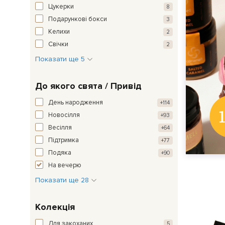
Цукерки
8
Подарункові бокси
3
Келихи
2
Свічки
2
Показати ще 5
До якого свята / Привід
День народження
+114
Новосілля
+93
Весілля
+64
Підтримка
+77
Подяка
+90
На вечерю
Показати ще 28
Колекція
Для закоханих
5