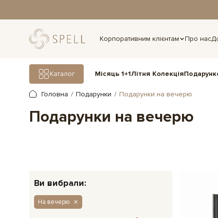
дня.
Корпоративним клієнтам
Про нас
Д
Подарунк
Каталог
Місяць 1+1
Літня Колекція
Головна
Подарунки
Подарунки на вечерю
Подарунки на вечерю
Ви вибрали:
На вечерю