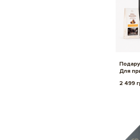
Подару
Для пр
2 499 