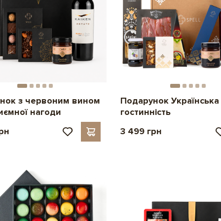
нок з червоним вином
Подарунок Українська
иємної нагоди
гостинність
грн
3 499 грн