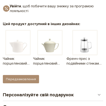
Увійти
, щоб побачити вашу знижку за програмою
лояльності
Цей продукт доступний в інших дизайнах:
Чайник
Чайник
Френч-прес з
порцеляновий
порцеляновий
подвійними стінками,
білий, 500 мл
бежевий, 500 мл
650 мл
Передзамовлення
Персоналізуйте свій подарунок