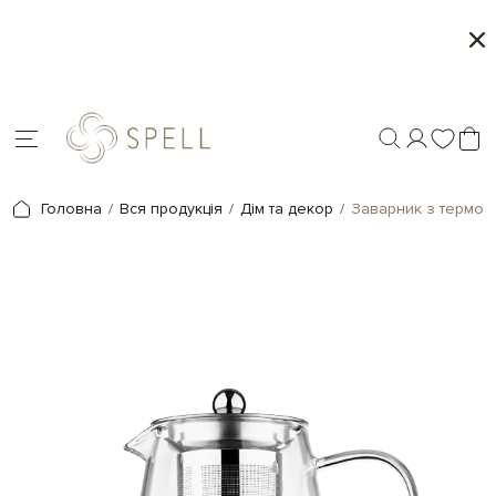
о
Літня колекція від Spell
Мі
я.
Головна
Вся продукція
Дім та декор
Заварник з термост