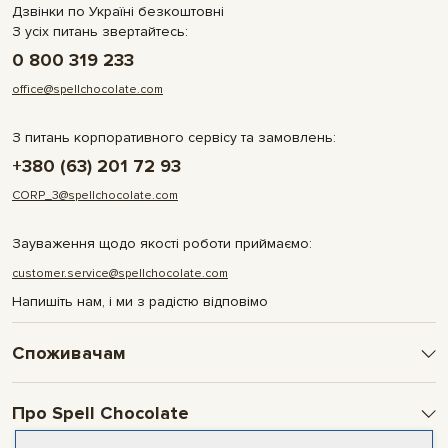
Дзвінки по Україні безкоштовні
З усіх питань звертайтесь:
0 800 319 233
office@spellchocolate.com
З питань корпоративного сервісу та замовлень:
+380 (63) 201 72 93
CORP_3@spellchocolate.com
Зауваження щодо якості роботи приймаємо:
customer.service@spellchocolate.com
Напишіть нам, і ми з радістю відповімо
Споживачам
Оплата та доставка
Про Spell Chocolate
Умови і гарантії
Політика конфіденційності
Про компанію