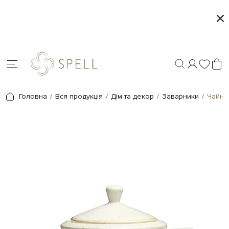
о
Сети цукерок 1+1
я.
Головна
Вся продукція
Дім та декор
Заварники
Чайни