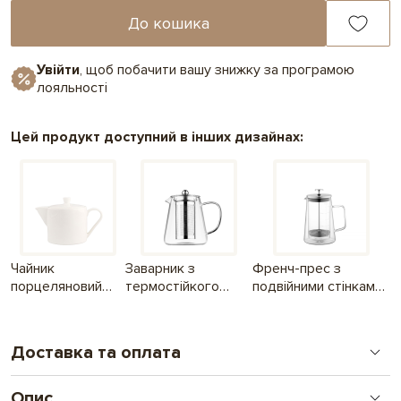
До кошика
Увійти
, щоб побачити вашу знижку за програмою
лояльності
Цей продукт доступний в інших дизайнах:
Чайник
Заварник з
Френч-прес з
порцеляновий
термостійкого
подвійними стінками,
білий, 500 мл
скла, 950 мл
650 мл
Доставка та оплата
Опис
Замовлення оплачені до 16.00 відправляємо день в день, після