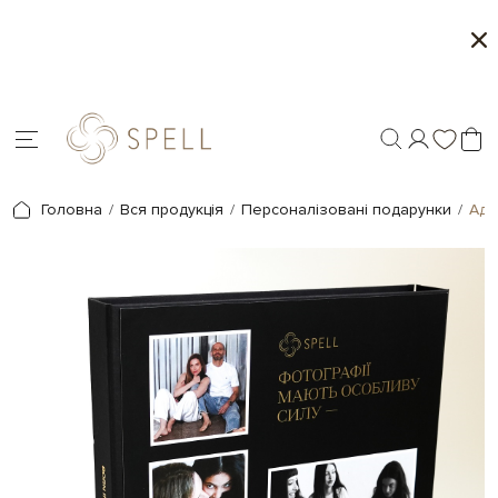
Персоналізація подарунків - друк на шоколаді
У
ін
Головна
Вся продукція
Персоналізовані подарунки
Адв