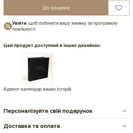
До кошика
Увійти
, щоб побачити вашу знижку за програмою
лояльності
Цей продукт доступний в інших дизайнах:
Адвент-календар ваших історій
Персоналізуйте свій подарунок
Доставка та оплата
Друк на шоколаді
Новий формат особистого подарунку. Від логотипу