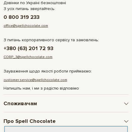
Дзвінки по Україні безкоштовні
З усіх питань звертайтесь:
0 800 319 233
office@spellchocolate.com
З питань корпоративного сервісу та замовлень:
+380 (63) 201 72 93
CORP_3@spellchocolate.com
Зауваження щодо якості роботи приймаємо:
customer.service@spellchocolate.com
Напишіть нам, і ми з радістю відповімо
Споживачам
Оплата та доставка
Про Spell Chocolate
Умови і гарантії
Політика конфіденційності
Про компанію