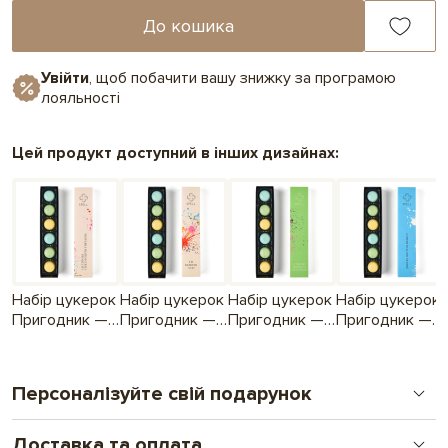
До кошика
Увійти
, щоб побачити вашу знижку за програмою
лояльності
Цей продукт доступний в інших дизайнах:
Набір цукерок
Набір цукерок
Набір цукерок
Набір цукерок
Пригодник —
Пригодник —
Пригодник —
Пригодник —
Це спроба
Ти можеш усе!
З тобою я
Дякую, що ти
підсолодити
нічого не
в мене є!
твій день
боюся!
Персоналізуйте свій подарунок
Доставка та оплата
Друк на шоколаді