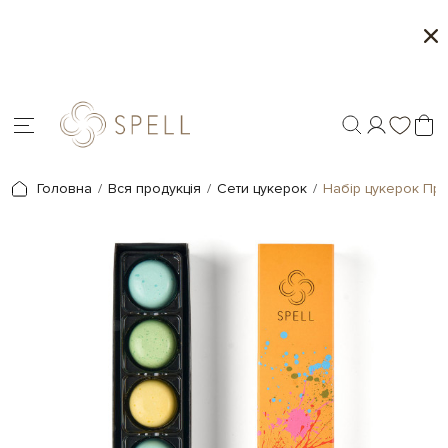
Літня колекція від Spell
Місяць мор
Головна
Вся продукція
Сети цукерок
Набір цукерок При