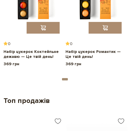
Вага нетто:
84 г
Термін придатності:
6 місяців
Розмір упакування:
23*4,5*3 см
0
0
Набір цукерок Коктейльне
Набір цукерок Романтик —
дежавю — Це твій день!
Це твій день!
369 грн
369 грн
Топ продажів