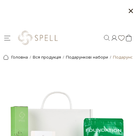
Персоналізація подарунків - друк на шоколаді
Головна
Вся продукція
Подарункові набори
Подарунок 