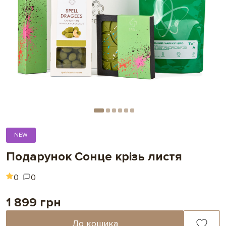
NEW
Подарунок Сонце крізь листя
0
0
1 899 грн
До кошика