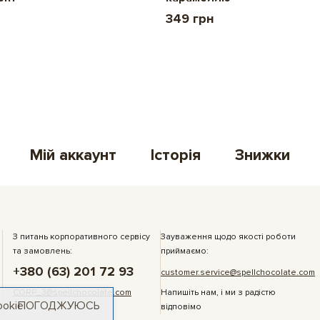
349 грн
Мій аккаунт
Історія
Знижки
З питань корпоративного сервісу
Зауваження щодо якості роботи
та замовлень:
приймаємо:
+380 (63) 201 72 93
customer.service@spellchocolate.com
CORP_3@spellchocolate.com
Напишіть нам, і ми з радістю
ookie
ПОГОДЖУЮСЬ
відповімо