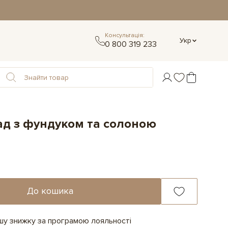
Консультація:
Укр
0 800 319 233
д з фундуком та солоною
До кошика
ашу знижку за програмою лояльності