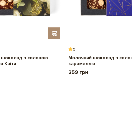
0
 шоколад з солоною
Молочний шоколад з соло
ю Квіти
карамеллю
259 грн