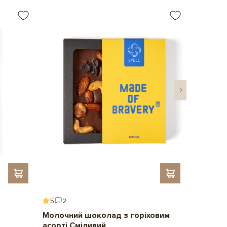
5
2
5
6
Молочний шоколад з горіховим
Подару
асорті Сміливий