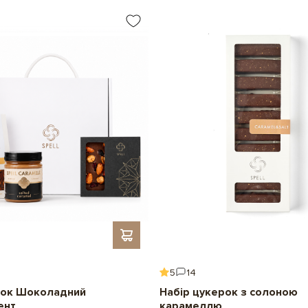
5
14
ок Шоколадний
Набір цукерок з солоною
ент
карамеллю