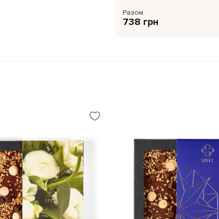
Разом
Може містити сліди ГЛЮТЕНУ, 
738 грн
ФІСТАШКИ), МОЛОЧНИХ ПРОДУК
ЯЙЦЕПРОДУКТІВ та насіння КУ
Мінімальний вміст какао-проду
Поживна цінність (середнє зна
555,12 ккал (kcal)/ 2322,64 кДж (
Вуглеводи – 53,65 г (g), з них цук
(g); Сіль – 0,01 г (g).
Вага:
100 г
Розмір плитки:
10x10 см
Термін придатності:
8 місяців