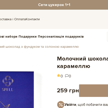
Сети цукерок 1+1
оставка і Оплата
Контакти
ові набори
Подарунки
Персоналізація подарунків
ий шоколад з фундуком та солоною карамеллю
Молочний шокола
карамеллю
0
0
259 грн
Увійти
, щоб побачити в