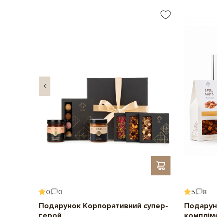
0
0
5
8
ення
Подарунок Корпоративний супер-
Подарун
герой
комплім