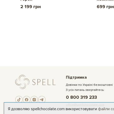
2 199 грн
699 грн
Підтримка
Дзвінки по Україні безкоштовні
З усіх питань звертайтесь:
0 800 319 233
office@spellchocolate.com
Я дозволяю spellchocolate.com використовувати
файли c