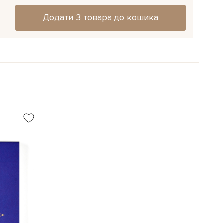
Додати 3 товара до кошика
АРАХІСУ, ГОРІХІВ (ФУНДУКА, КЕШ’Ю, МИГДАЛЮ,
ТІВ, ЛАКТОЗИ, СОЇ, КУКУРУДЗИ, ЖИТО, ФРУКТОЗИ,
НЖУТУ.
ктів: шоколад молочний 32%, шоколад темний 55%.
чення) на 100 г (g) продукту:
Енергетична цінність –
kJ); Жири – 34,67 г (g), з них насичені – 16,09 г (g);
ри – 41,92 г (g); Білки – 7,12 г (g); Харчові волокна – 1,84 г