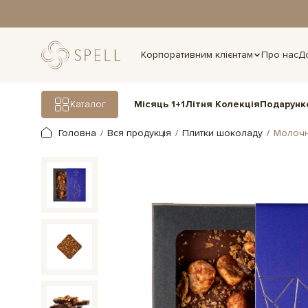
дня.
Корпоративним клієнтам
Про нас
Д
Подарунк
Каталог
Місяць 1+1
Літня Колекція
Головна
Вся продукція
Плитки шоколаду
Молочн