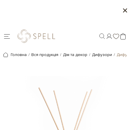
Літня колекція від Spell
Міся
Головна
Вся продукція
Дім та декор
Дифузори
Дифузо