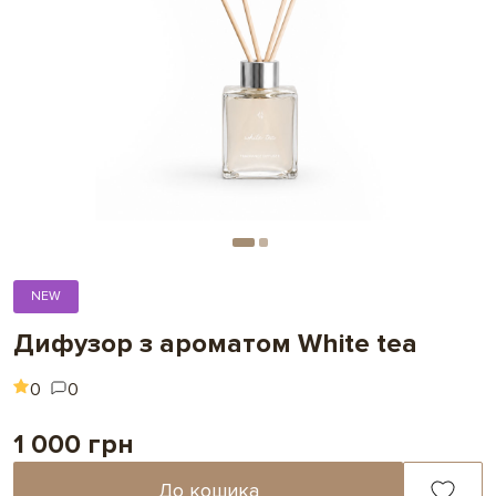
NEW
Дифузор з ароматом White tea
0
0
1 000 грн
До кошика