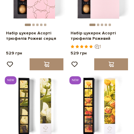
Набір цукерок Асорті
Набір цукерок Асорті
трюфелів Рожеві серця
трюфелів Рожевий
1
529 грн
529 грн
NEW
NEW