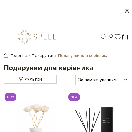
Сети цукерок 1+1
П
.
Головна
Подарунки
Подарунки для керівника
Подарунки для керівника
Фільтри
NEW
NEW