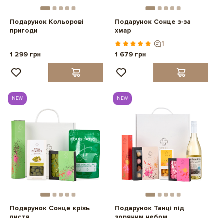
Подарунок Кольорові
Подарунок Сонце з-за
пригоди
хмар
1
1 299 грн
1 679 грн
NEW
NEW
Подарунок Сонце крізь
Подарунок Танці під
листя
зоряним небом