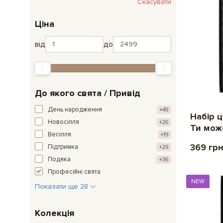
Скасувати
Ціна
від
до
До якого свята / Привід
День народження
+49
Набір 
Новосілля
+26
Ти мож
Весілля
+19
369 гр
Підтримка
+29
Подяка
+36
Професійні свята
NEW
Показати ще 28
Колекція