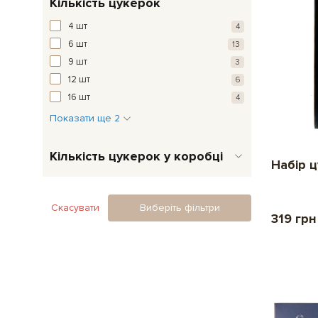
Кількість цукерок
4 шт
4
6 шт
13
9 шт
3
12 шт
6
16 шт
4
Показати ще 2
Кількість цукерок у коробці
Набір 
Скасувати
Виберіть фільтри
319 грн