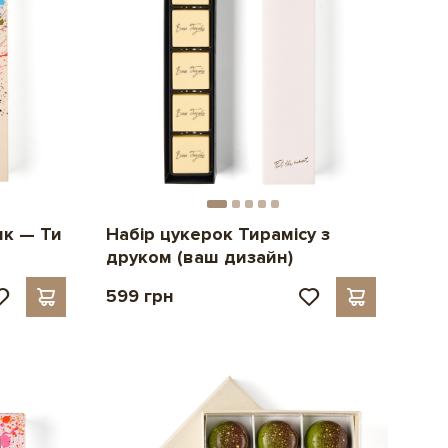
ик — Ти
Набір цукерок Тирамісу з
друком (ваш дизайн)
599 грн