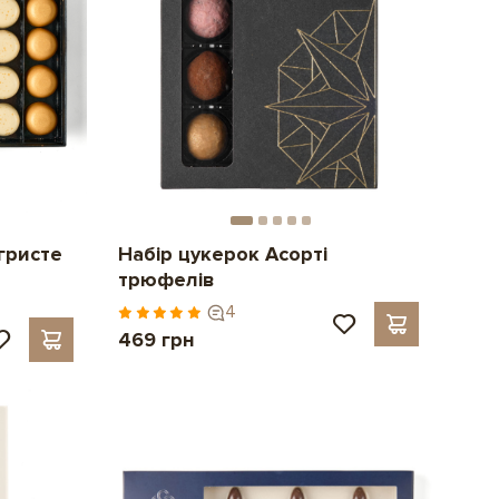
ігристе
Набір цукерок Асорті
трюфелів
4
469 грн