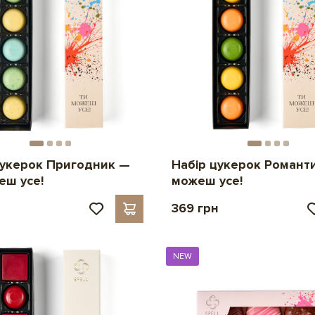
цукерок Пригодник —
Набір цукерок Романт
еш усе!
можеш усе!
н
369 грн
NEW