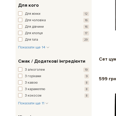
Для кого
Для жінки
12
Для чоловіка
16
Для дівчини
16
Для хлопця
17
Для тата
29
Показати ще 14
Сет цу
Смак / Додаткові інгредієнти
З алкоголем
19
З горіхами
9
599 гр
З кавою
8
З карамеллю
8
З кокосом
8
Показати ще 11