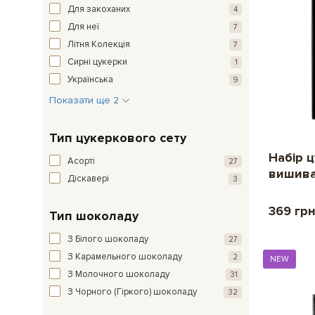
Для закоханих
4
Для неї
7
Літня Колекція
7
Сирні цукерки
1
Українська
9
Показати ще 2
Тип цукеркового сету
Набір 
Асорті
27
вишив
Діскавері
3
369 гр
Тип шоколаду
З Білого шоколаду
27
З Карамельного шоколаду
2
NEW
З Молочного шоколаду
31
З Чорного (Гіркого) шоколаду
32