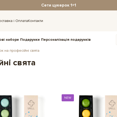
Сети цукерок 1+1
оставка і Оплата
Контакти
ові набори
Подарунки
Персоналізація подарунків
ок на професійні свята
йні свята
NEW