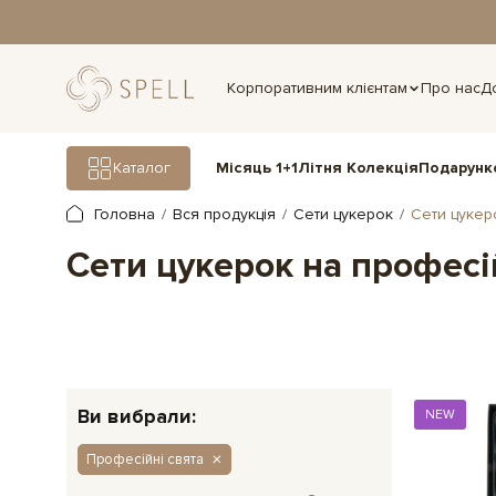
дня.
Корпоративним клієнтам
Про нас
Д
Подарунк
Каталог
Місяць 1+1
Літня Колекція
Головна
Вся продукція
Сети цукерок
Сети цукер
Сети цукерок на професі
Ви вибрали:
NEW
Професійні свята