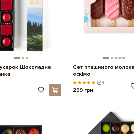
цукерок Шоколадна
Сет пташиного молока
анка
ескімо
4
н
299 грн