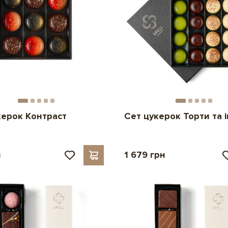
керок Контраст
Сет цукерок Торти та 
н
1 679 грн