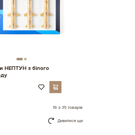
и НЕПТУН з білого
аду
16 з 35 товарів
Дивитися ще