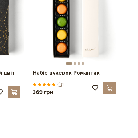
 цвіт
Набір цукерок Романтик
1
369 грн