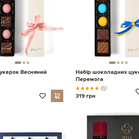
цукерок Весняний
Набір шоколадних цук
Перемога
1
319 грн