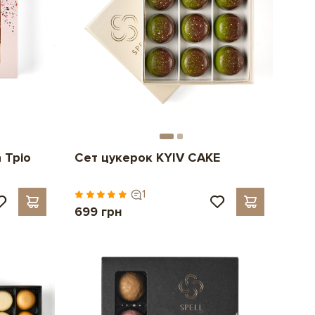
 Тріо
Сет цукерок KYIV CAKE
1
699 грн