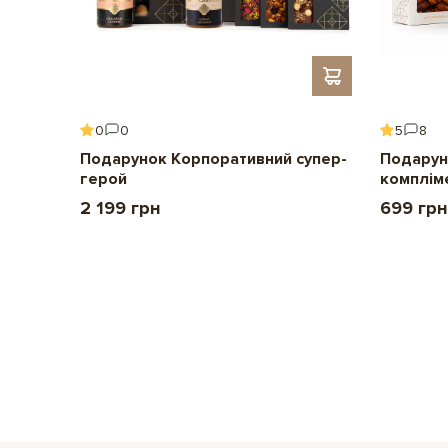
0
0
5
8
ення
Подарунок Корпоративний супер-
Подарун
герой
комплім
2 199 грн
699 грн