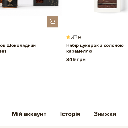
5
14
ок Шоколадний
Набір цукерок з солоною
ент
карамеллю
349 грн
Мій аккаунт
Історія
Знижки