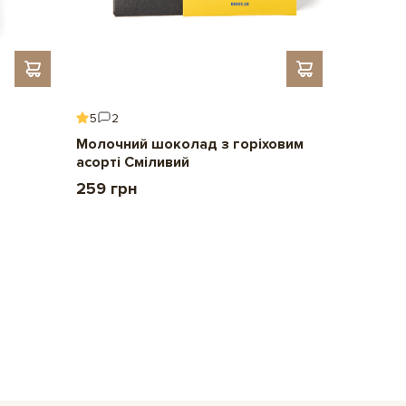
5
2
5
6
Молочний шоколад з горіховим
Подару
асорті Сміливий
2 209 
259 грн