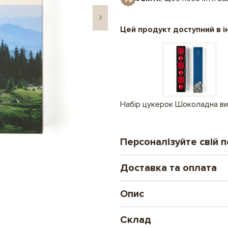
Цей продукт доступний в і
Набір цукерок Шоколадна в
Персоналізуйте свій 
Доставка та оплата
Друк на шоколаді
Новий формат особи
Опис
Замовлення оплачені до 16.00 від
ілюстрацій і фото. 
Якщо ви шукаєте солодощі, які
Нова Пошта - відділенн
Склад
солодощі з нової української ко