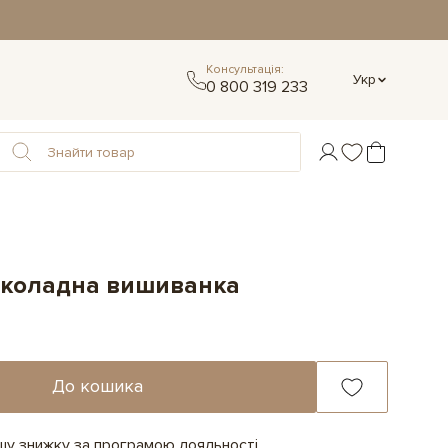
Консультація:
Укр
0 800 319 233
околадна вишиванка
До кошика
ашу знижку за програмою лояльності