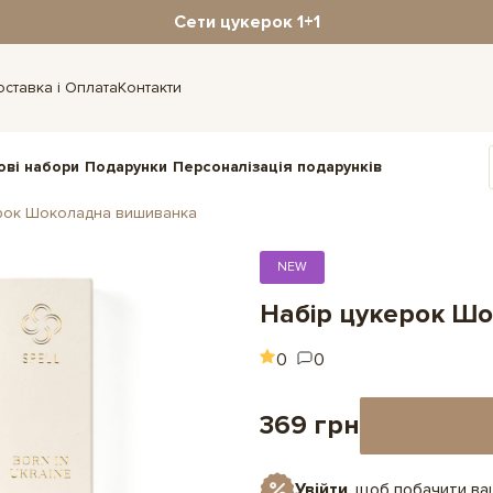
Сети цукерок 1+1
оставка і Оплата
Контакти
ові набори
Подарунки
Персоналізація подарунків
ерок Шоколадна вишиванка
NEW
Набір цукерок Ш
0
0
369 грн
Увійти
, щоб побачити в