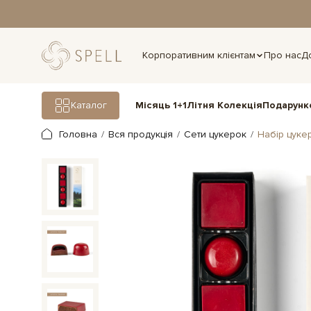
дня.
Корпоративним клієнтам
Про нас
Д
Подарунк
Каталог
Місяць 1+1
Літня Колекція
Головна
Вся продукція
Сети цукерок
Набір цук