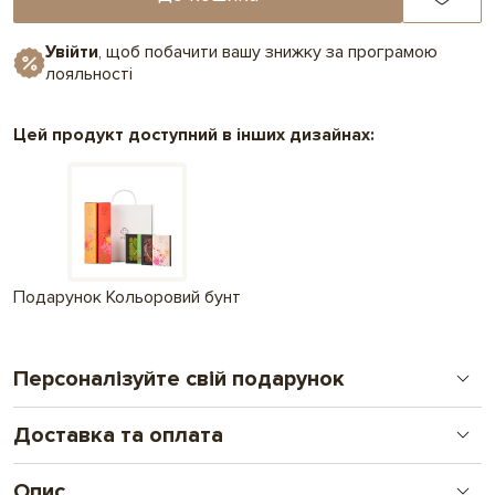
Увійти
, щоб побачити вашу знижку за програмою
лояльності
Цей продукт доступний в інших дизайнах:
Подарунок Кольоровий бунт
Персоналізуйте свій подарунок
Доставка та оплата
Друк на шоколаді
Новий формат особистого подарунку. Від логотипу
до складних ілюстрацій і фото. Подарунок, що
Опис
Замовлення оплачені до 16.00 відправляємо день в день, після