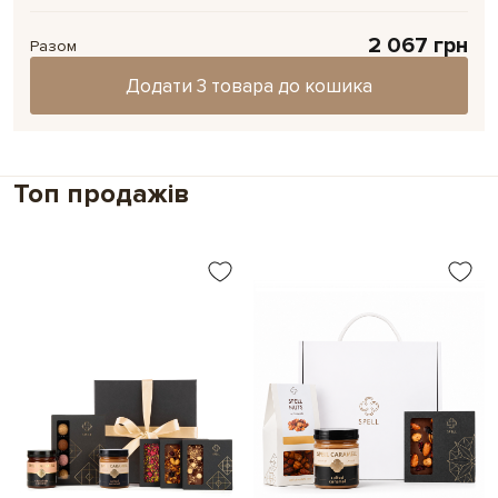
,
мами
Для вчителя
Зробіть свій подарунок особливим та
2 067 грн
особистим
Разом
Додайте до подарунку міні-версію листівки.
Додати 3 товара до кошика
Ми надрукуємо
ваше фото або картинку на картці
Instax mini,
щоб зробити подарунок ще
особливішим.
Топ продажів
Обрати