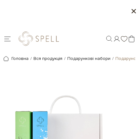
Сети цукерок 1+1
Перс
Головна
Вся продукція
Подарункові набори
Подарунок