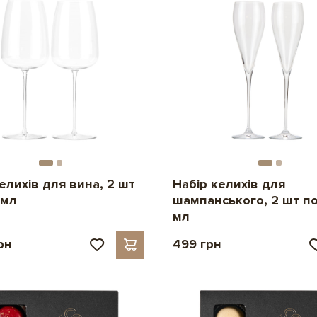
елихів для вина, 2 шт
Набір келихів для
 мл
шампанського, 2 шт п
мл
рн
499 грн