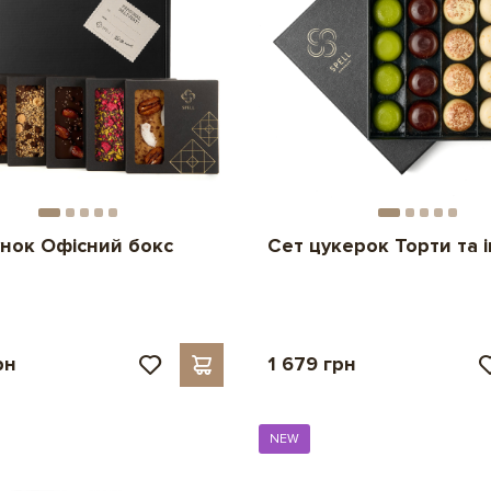
нок Офісний бокс
Сет цукерок Торти та 
рн
1 679 грн
NEW