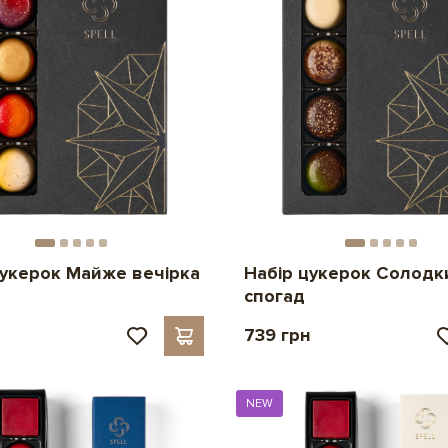
цукерок Майже вечірка
Набір цукерок Солодк
спогад
н
739 грн
NEW