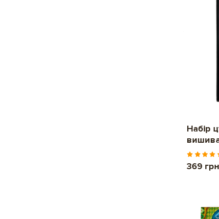
Набір 
вишив
369 гр