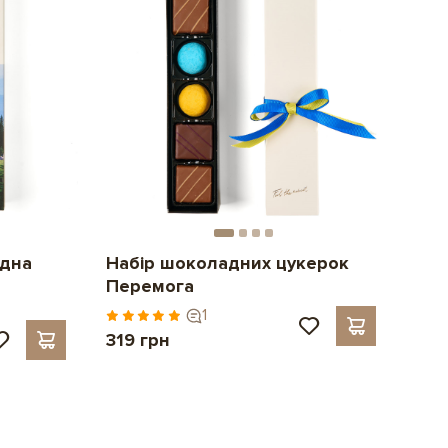
адна
Набір шоколадних цукерок
Перемога
1
319 грн