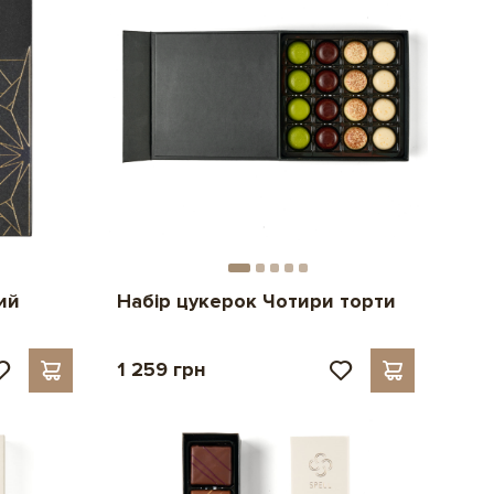
ий
Набір цукерок Чотири торти
1 259 грн