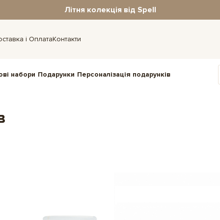
Літня колекція від Spell
оставка і Оплата
Контакти
ові набори
Подарунки
Персоналізація подарунків
в