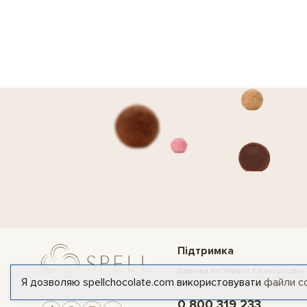
Підтримка
Дзвінки по Україні безкоштовні
Я дозволяю spellchocolate.com використовувати
файли c
З усіх питань звертайтесь:
0 800 319 233