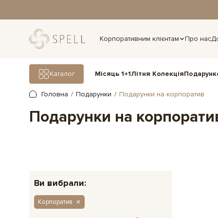
дня.
Корпоративним клієнтам
Про нас
Д
Подарунк
Каталог
Місяць 1+1
Літня Колекція
Головна
Подарунки
Подарунки на корпоратив
Подарунки на корпорати
Ви вибрали:
Корпоратив