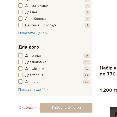
Для закоханих
4
Для неї
4
Літня Колекція
6
Печиво в шоколаді
2
Показати ще 3
Для кого
Для жінки
17
Для чоловіка
26
Набір к
Для дівчини
19
по 770
Для хлопця
22
Для тата
30
1 200 г
Показати ще 14
Скасувати
Виберіть фільтри