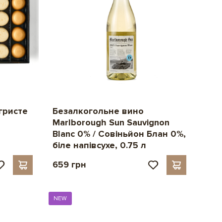
Безалкогольне вино
ігристе
Marlborough Sun Sauvignon
Blanc 0% / Совіньйон Блан 0%,
біле напівсухе, 0.75 л
659 грн
NEW