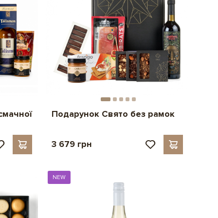
 смачної
Подарунок Свято без рамок
3 679 грн
NEW