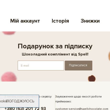
Мій аккаунт
Історія
Знижки
Подарунок за підписку
Шоколадний комплімент від Spell!
Підписатися
З питань корпоративного сервісу
Зауваження щодо якості роботи
ookie
ПОГОДЖУЮСЬ
та замовлень:
приймаємо:
+380 (63) 201 72 93
customer.service@spellchocolate.com