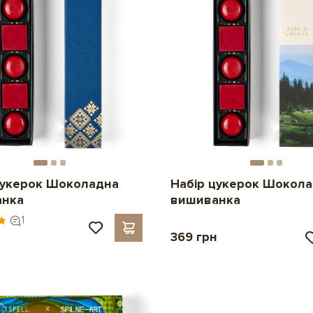
цукерок Шоколадна
Набір цукерок Шокол
анка
вишиванка
1
369 грн
н