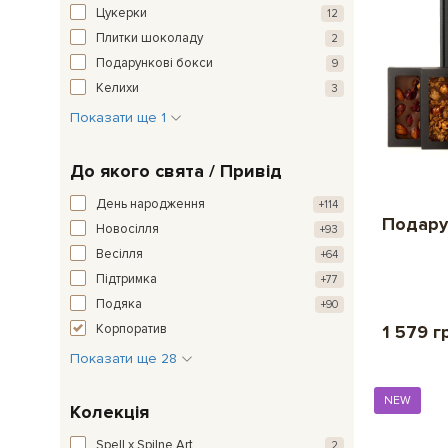
Цукерки
12
Плитки шоколаду
2
Подарункові бокси
9
Келихи
3
Показати ще 1
До якого свята / Привід
День народження
+114
Подару
Новосілля
+93
Весілля
+64
Підтримка
+77
Подяка
+90
1 579 г
Корпоратив
Показати ще 28
NEW
Колекція
Spell x Spilne.Art
2