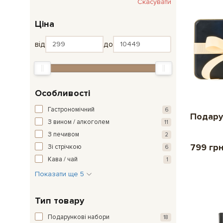
Скасувати
Ціна
від
до
Особливості
Гастрономічний
6
Подару
З вином / алкоголем
11
З печивом
2
799 гр
Зі стрічкою
6
Кава / чай
1
Показати ще 5
Тип товару
Подарункові набори
18