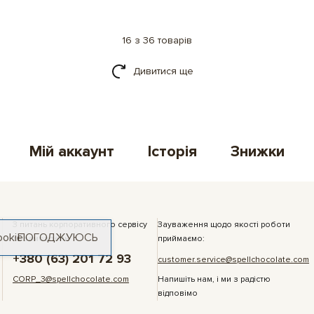
16 з 36 товарів
Дивитися ще
Мій аккаунт
Історія
Знижки
З питань корпоративного сервісу
Зауваження щодо якості роботи
ookie
ПОГОДЖУЮСЬ
та замовлень:
приймаємо:
+380 (63) 201 72 93
customer.service@spellchocolate.com
CORP_3@spellchocolate.com
Напишіть нам, і ми з радістю
відповімо