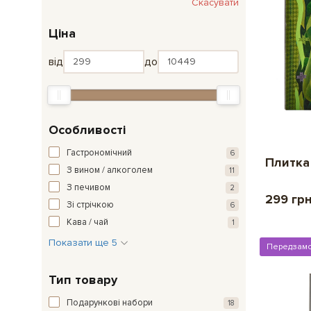
Скасувати
Ціна
від
до
Особливості
Гастрономічний
6
Плитка
З вином / алкоголем
11
З печивом
2
299 гр
Зі стрічкою
6
Кава / чай
1
Показати ще 5
Передзам
Тип товару
Подарункові набори
18