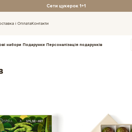
Сети цукерок 1+1
оставка і Оплата
Контакти
ові набори
Подарунки
Персоналізація подарунків
в