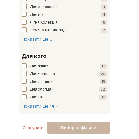
Для закоханих
4
Для неї
4
Літня Колекція
6
Печиво в шоколаді
2
Показати ще 3
Для кого
Для жінки
17
Для чоловіка
26
Для дівчини
19
Для хлопця
22
Для тата
30
Показати ще 14
Скасувати
Виберіть фільтри