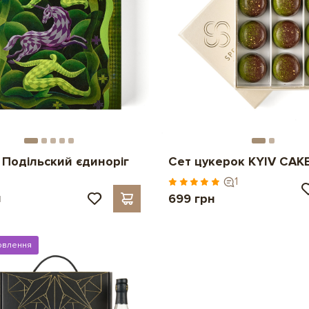
 Подільский єдиноріг
Сет цукерок KYIV CAK
1
н
699 грн
овлення