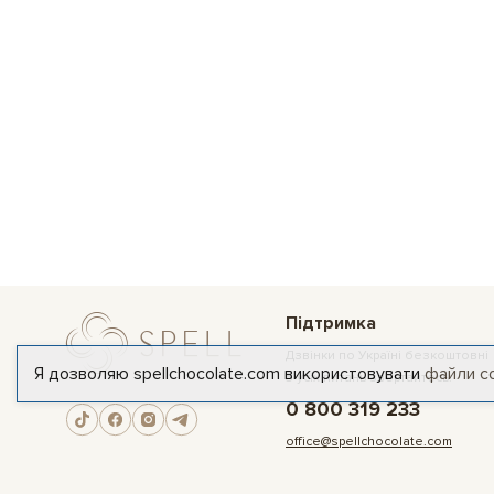
Підтримка
Дзвінки по Україні безкоштовні
Я дозволяю spellchocolate.com використовувати
файли c
З усіх питань звертайтесь:
0 800 319 233
office@spellchocolate.com