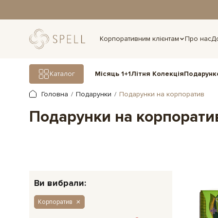
дня.
Корпоративним клієнтам
Про нас
Д
Подарунк
Каталог
Місяць 1+1
Літня Колекція
Головна
Подарунки
Подарунки на корпоратив
Подарунки на корпорати
Ви вибрали:
Корпоратив