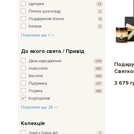
Цукерки
12
Плитки шоколаду
2
Подарункові бокси
9
Келихи
3
Показати ще 1
До якого свята / Привід
День народження
+114
Подару
Новосілля
+93
Святко
Весілля
+64
3 679 г
Підтримка
+77
Подяка
+90
Корпоратив
Показати ще 28
Колекція
Spell x Spilne.Art
2