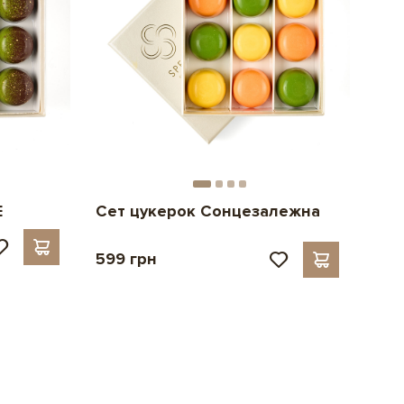
E
Сет цукерок Сонцезалежна
599 грн