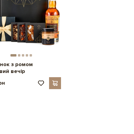
нок з ромом
вий вечір
рн