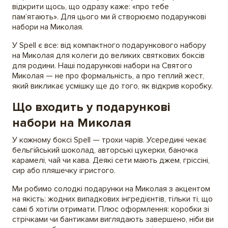
відкрити щось, що одразу каже: «про тебе
пам’ятають». Для цього ми й створюємо подарункові
набори на Миколая.
У Spell є все: від компактного подарункового набору
на Миколая для колеги до великих святкових боксів
для родини. Наші подарункові набори на Святого
Миколая — не про формальність, а про теплий жест,
який викликає усмішку ще до того, як відкрив коробку.
Що входить у подарункові
набори на Миколая
У кожному боксі Spell — трохи чарів. Усередині чекає
бельгійський шоколад, авторські цукерки, баночка
карамелі, чай чи кава. Деякі сети мають джем, гріссіні,
сир або пляшечку ігристого.
Ми робимо солодкі подарунки на Миколая з акцентом
на якість: жодних випадкових інгредієнтів, тільки ті, що
самі б хотіли отримати. Плюс оформлення: коробки зі
стрічками чи бантиками виглядають завершено, ніби ви