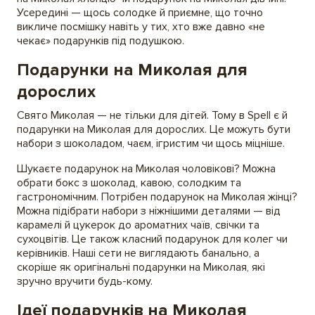
Усередині — щось солодке й приємне, що точно
викличе посмішку навіть у тих, хто вже давно «не
чекає» подарунків під подушкою.
Подарунки на Миколая для
дорослих
Свято Миколая — не тільки для дітей. Тому в Spell є й
подарунки на Миколая для дорослих. Це можуть бути
набори з шоколадом, чаєм, ігристим чи щось міцніше.
Шукаєте подарунок на Миколая чоловікові? Можна
обрати бокс з шоколад, кавою, солодким та
гастрономічним. Потрібен подарунок на Миколая жінці?
Можна підібрати набори з ніжнішими деталями — від
карамелі й цукерок до ароматних чаїв, свічки та
сухоцвітів. Це також класний подарунок для колег чи
керівників. Наші сети не виглядають банально, а
скоріше як оригінальні подарунки на Миколая, які
зручно вручити будь-кому.
Ідеї подарунків на Миколая