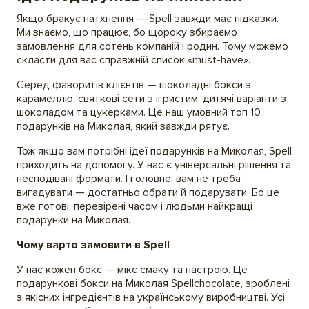
Якщо бракує натхнення — Spell завжди має підказки.
Ми знаємо, що працює, бо щороку збираємо
замовлення для сотень компаній і родин. Тому можемо
скласти для вас справжній список «must-have».
Серед фаворитів клієнтів — шоколадні бокси з
карамеллю, святкові сети з ігристим, дитячі варіанти з
шоколадом та цукерками. Це наш умовний топ 10
подарунків на Миколая, який завжди рятує.
Тож якщо вам потрібні ідеї подарунків на Миколая, Spell
приходить на допомогу. У нас є універсальні рішення та
несподівані формати. І головне: вам не треба
вигадувати — достатньо обрати й подарувати. Бо це
вже готові, перевірені часом і людьми найкращі
подарунки на Миколая.
Чому варто замовити в Spell
У нас кожен бокс — мікс смаку та настрою. Це
подарункові бокси на Миколая Spellchocolate, зроблені
з якісних інгредієнтів на українському виробництві. Усі