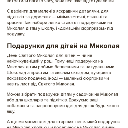
витратили багато часу, хоча все вже підготували ми.
Є варіанти для малечі з яскравими деталями, для
підлітків та дорослих — мінімалістичні, стильні та
красиві. Такі набори легко стають і подарунками на
Миколая дітям у школу, і «домашнім сюрпризом» під
подушку.
Подарунки для дітей на Миколая
День Святого Миколая для дітей — чи не
найочікуваніший у році. Тому наші подарунки на
Миколая дітям робимо безпечними та натуральними.
Шоколад з простим та якісним складом, цукерки з
яскравою подачею, іноді — маленькі сюрпризи чи
навіть лист від Святого Миколая.
Можна зібрати подарунки дітям у садочок на Миколая
або для школярів та підлітків. Врахуємо ваші
побажання та запропонуємо ідеї для діток будь-якого
віку.
А ще ми маємо ідеї для старших: невеликий подарунок
на Миколая хлопцю чи подарунок на Миколая дівчині.