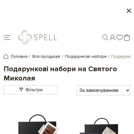
Персоналізація подарунків - друк на шоколаді
У
ін
Головна
Вся продукція
Подарункові набори
Подарунков
Подарункові набори на Святого
Миколая
Фільтри