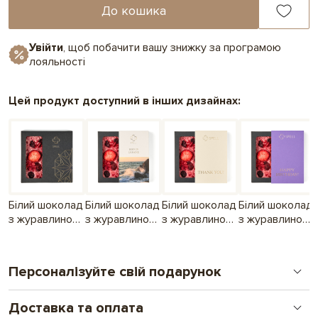
До кошика
Увійти
, щоб побачити вашу знижку за програмою
лояльності
Цей продукт доступний в інших дизайнах:
Білий шоколад
Білий шоколад
Білий шоколад
Білий шоколад
з журавлиною,
з журавлиною,
з журавлиною,
з журавлиною,
полуницею та
полуницею та
полуницею та
полуницею та
малиною
малиною
малиною
малиною до
Україна
Дякую
Дня
Персоналізуйте свій подарунок
народження
лавандовий
Доставка та оплата
Друк на шоколаді