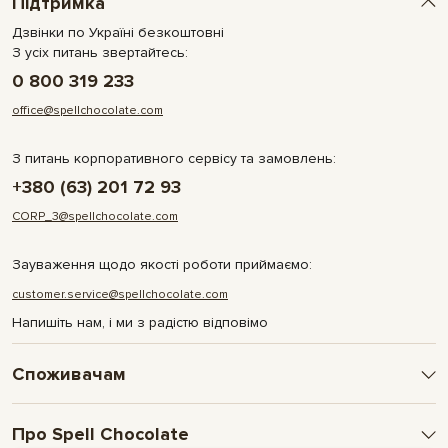
Підтримка
Дзвінки по Україні безкоштовні
З усіх питань звертайтесь:
0 800 319 233
office@spellchocolate.com
З питань корпоративного сервісу та замовлень:
+380 (63) 201 72 93
CORP_3@spellchocolate.com
Зауваження щодо якості роботи приймаємо:
customer.service@spellchocolate.com
Напишіть нам, і ми з радістю відповімо
Споживачам
Оплата та доставка
Про Spell Chocolate
Умови і гарантії