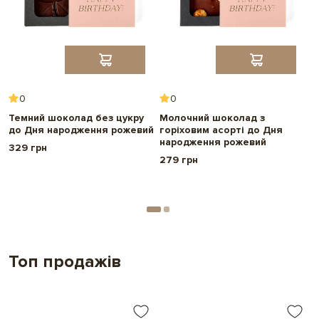
0
0
Темний шоколад без цукру
Молочний шоколад з
М
до Дня народження рожевий
горіховим асорті до Дня
с
народження рожевий
н
329 грн
279 грн
2
Топ продажів