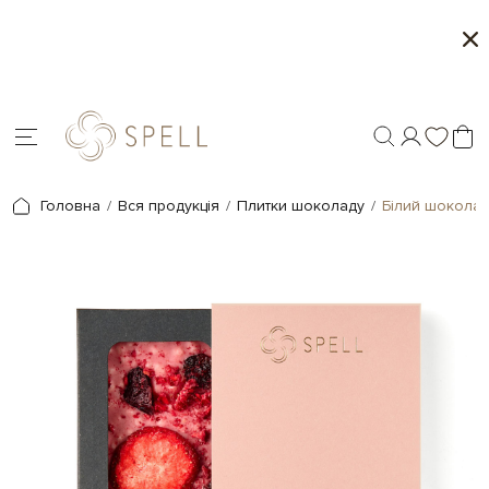
 колекція від Spell
Місяць морозива і карам
т
Головна
Вся продукція
Плитки шоколаду
Білий шокола