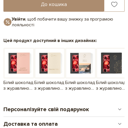
До кошика
Увійти
, щоб побачити вашу знижку за програмою
лояльності
Цей продукт доступний в інших дизайнах:
Білий шоколад
Білий шоколад
Білий шоколад
Білий шоколад
з журавлиною,
з журавлиною,
з журавлиною,
з журавлиною,
полуницею та
полуницею та
полуницею та
полуницею та
малиною до
малиною
малиною
малиною
Дня
Дякую
Україна
Персоналізуйте свій подарунок
народження
рожевий
Доставка та оплата
Друк на шоколаді