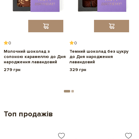
0
0
Молочний шоколад з
Темний шоколад без цукру
М
солоною карамеллю до Дня
до Дня народження
г
народження лавандовий
лавандовий
н
279 грн
329 грн
2
Топ продажів