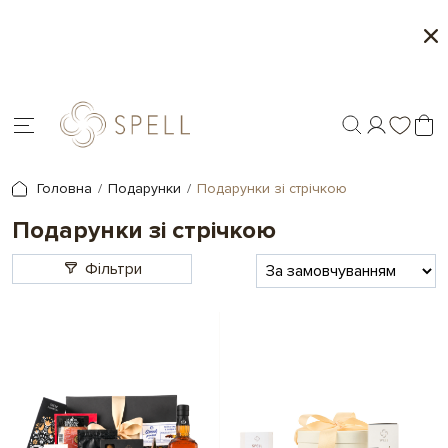
і
Персоналізація подарунків - друк на шоколаді
У
ін
Головна
Подарунки
Подарунки зі стрічкою
Подарунки зі стрічкою
Фільтри