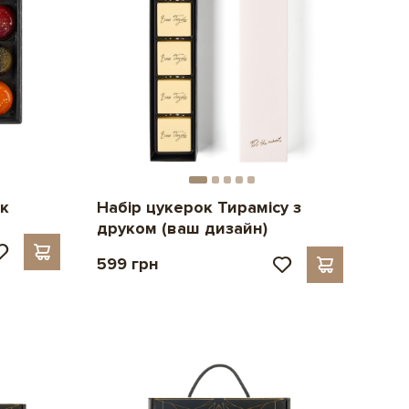
к
Набір цукерок Тирамісу з
друком (ваш дизайн)
599 грн