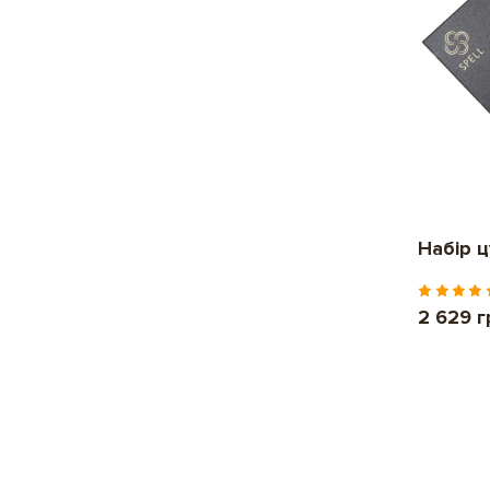
Набір 
2 629 г