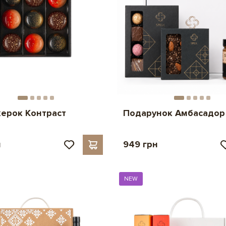
керок Контраст
Подарунок Амбасадор
н
949 грн
NEW