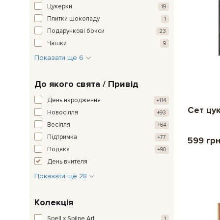
Цукерки
19
Плитки шоколаду
1
Подарункові бокси
23
Чашки
9
Показати ще 6
До якого свята / Привід
День народження
+114
Сет цу
Новосілля
+93
Весілля
+64
Підтримка
+77
599 гр
Подяка
+90
День вчителя
Показати ще 28
Колекція
Spell x Spilne.Art
1