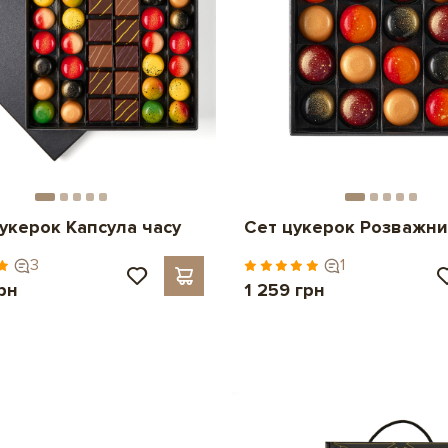
цукерок Капсула часу
Сет цукерок Розважни
3
1
рн
1 259 грн