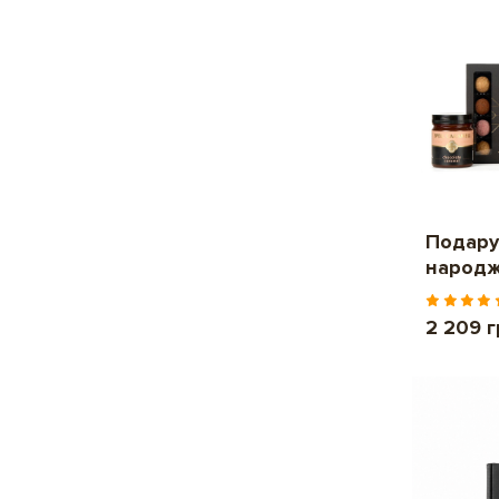
Подару
народ
2 209 