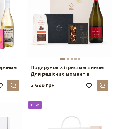
зоряним
Подарунок з ігристим вином
Для радісних моментів
2 699 грн
NEW