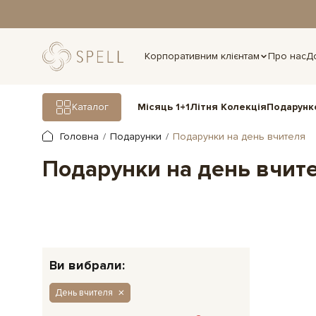
дня.
Корпоративним клієнтам
Про нас
Д
Подарунк
Каталог
Місяць 1+1
Літня Колекція
Головна
Подарунки
Подарунки на день вчителя
Подарунки на день вчит
Ви вибрали:
День вчителя