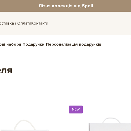
Літня колекція від Spell
оставка і Оплата
Контакти
ові набори
Подарунки
Персоналізація подарунків
еля
NEW