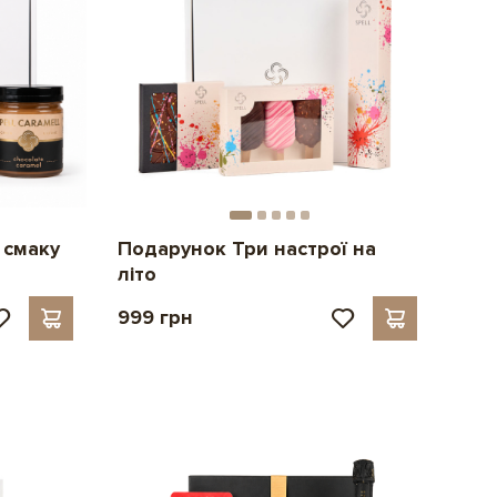
 смаку
Подарунок Три настрої на
літо
999 грн