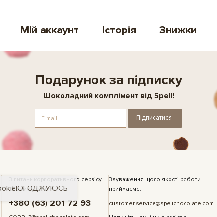
Мій аккаунт
Історія
Знижки
Подарунок за підписку
Шоколадний комплімент від Spell!
Підписатися
З питань корпоративного сервісу
Зауваження щодо якості роботи
ookie
ПОГОДЖУЮСЬ
та замовлень:
приймаємо:
+380 (63) 201 72 93
customer.service@spellchocolate.com