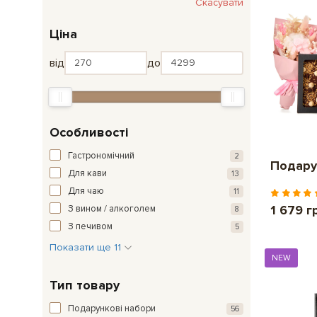
Скасувати
Ціна
від
до
Особливості
Гастрономічний
2
Подару
Для кави
13
Для чаю
11
1 679 г
З вином / алкоголем
8
З печивом
5
Показати ще 11
NEW
Тип товару
Подарункові набори
56