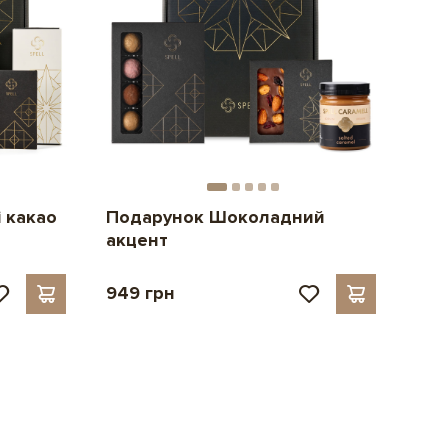
 какао
Подарунок Шоколадний
акцент
949 грн