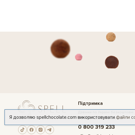
Підтримка
Дзвінки по Україні безкоштовні
Я дозволяю spellchocolate.com використовувати
файли c
З усіх питань звертайтесь:
0 800 319 233