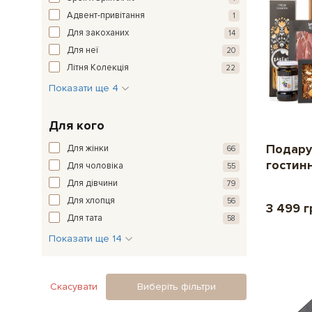
Адвент-привітання
1
Для закоханих
14
Для неї
20
Літня Колекція
22
Показати ще 4
Для кого
Подару
Для жінки
66
гостинн
Для чоловіка
55
Для дівчини
79
Для хлопця
56
3 499 г
Для тата
58
Показати ще 14
Скасувати
Виберіть фільтри