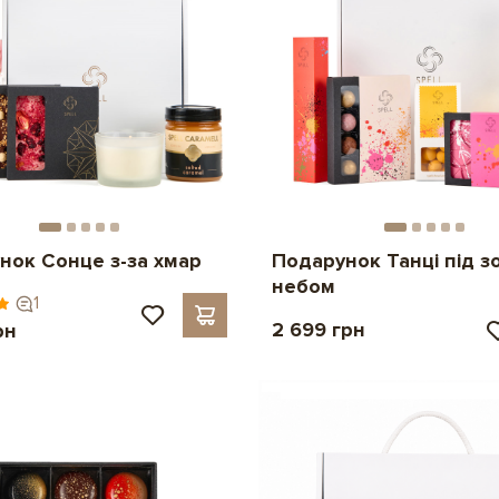
нок Сонце з-за хмар
Подарунок Танці під 
небом
1
2 699 грн
рн