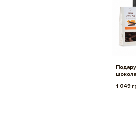
Подару
шокол
1 049 г