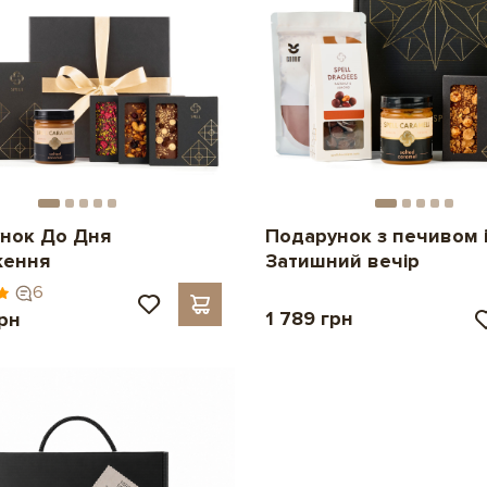
нок До Дня
Подарунок з печивом і
ження
Затишний вечір
6
1 789 грн
грн