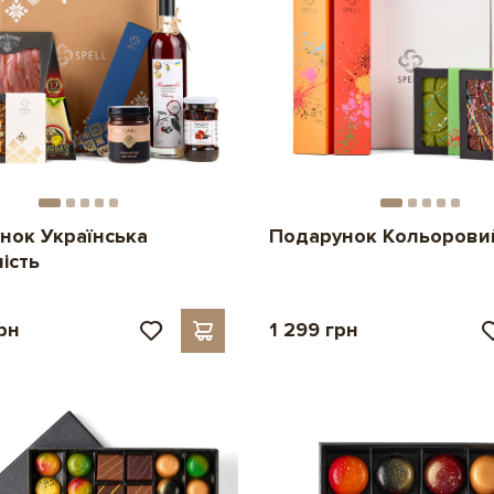
нок Українська
Подарунок Кольорови
ість
рн
1 299 грн