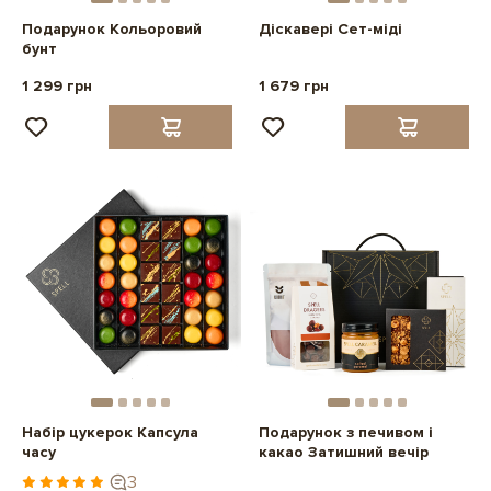
Подарунок Кольоровий
Діскавері Сет-міді
бунт
1 299 грн
1 679 грн
Набір цукерок Капсула
Подарунок з печивом і
часу
какао Затишний вечір
3