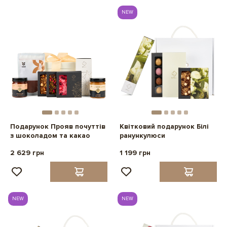
NEW
Подарунок Прояв почуттів
Квітковий подарунок Білі
з шоколадом та какао
ранункулюси
2 629 грн
1 199 грн
NEW
NEW