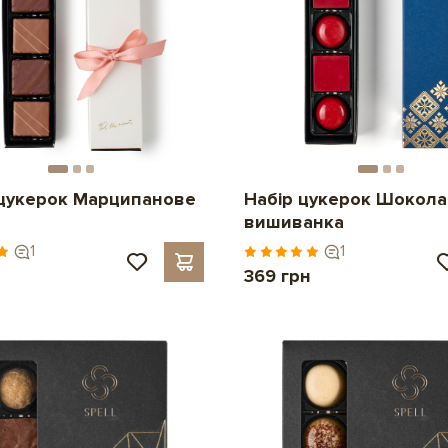
цукерок Марципанове
Набір цукерок Шокол
вишиванка
1
1
369 грн