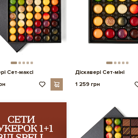
рі Сет-максі
Діскавері Сет-міні
рн
1 259 грн