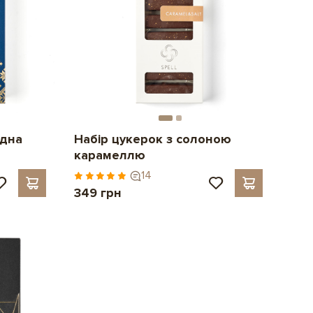
адна
Набір цукерок з солоною
карамеллю
14
349 грн