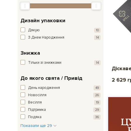
Дизайн упаковки
Дякую
10
З Днем Народження
14
Знижка
Тільки зі знижками
14
Діскаве
До якого свята / Привід
2 629 г
День народження
49
Новосілля
26
Весілля
19
Підтримка
29
Подяка
36
Показати ще 29