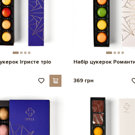
укерок Ігристе тріо
Набір цукерок Романт
н
369 грн