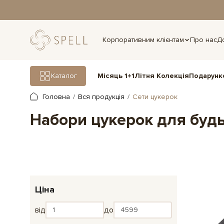
дня.
Корпоративним клієнтам
Про нас
Д
Подарунк
Каталог
Місяць 1+1
Літня Колекція
Головна
Вся продукція
Сети цукерок
Набори цукерок для будь
Ціна
від
до