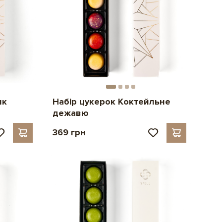
ик
Набір цукерок Коктейльне
дежавю
369 грн