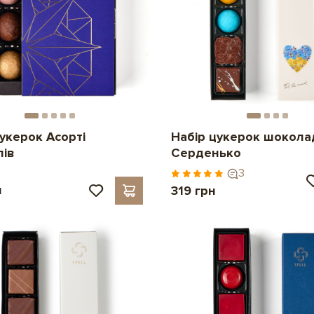
укерок Асорті
Набір цукерок шокола
ів
Серденько
3
н
319 грн