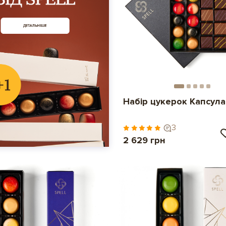
Набір цукерок Капсула
3
2 629 грн