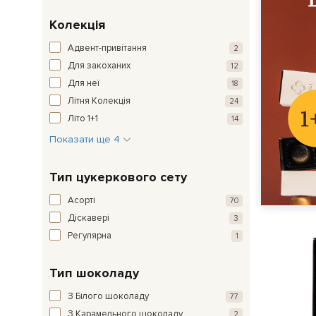
Колекція
Адвент-привітання
2
Для закоханих
12
Для неї
18
Літня Колекція
24
Літо 1+1
14
Показати ще 4
Тип цукеркового сету
Асорті
70
Діскавері
3
Регулярна
1
Тип шоколаду
З Білого шоколаду
77
З Карамельного шоколаду
2