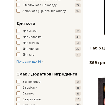
З Молочного шоколаду
74
З Чорного (Гіркого) шоколаду
92
Для кого
Для жінки
58
Для чоловіка
46
Для дівчини
57
Набір ц
Для хлопця
39
Для тата
71
Показати ще 14
369 гр
Смак / Додаткові інгредієнти
З алкоголем
57
З горіхами
16
З кавою
19
З карамеллю
20