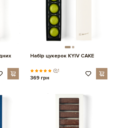
дних
Набір цукерок KYIV CAKE
1
369 грн