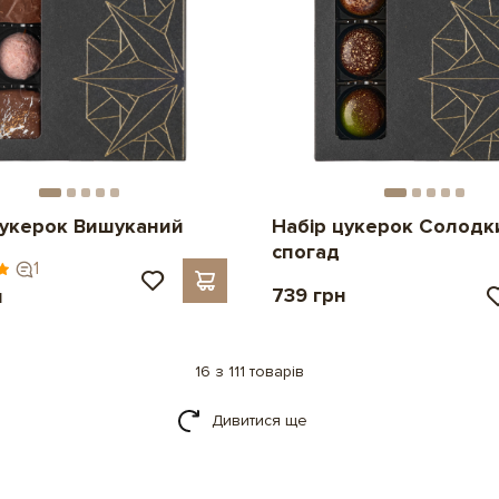
цукерок Вишуканий
Набір цукерок Солодк
спогад
1
739 грн
н
16 з 111 товарів
Дивитися ще