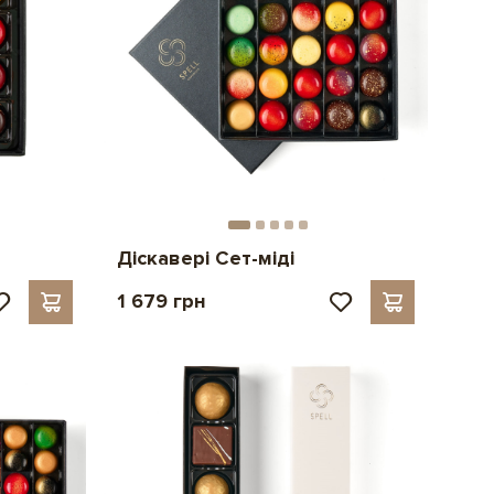
Діскавері Сет-міді
1 679 грн