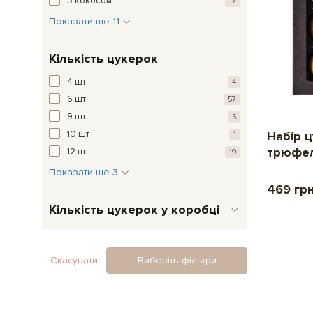
З кокосом
17
Показати ще 11
Кількість цукерок
4 шт
4
6 шт
57
9 шт
5
10 шт
Набір ц
1
трюфел
12 шт
19
Показати ще 3
469 гр
Кількість цукерок у коробці
Скасувати
Виберіть фільтри