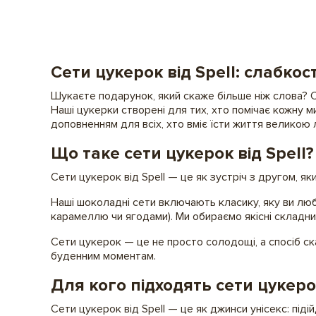
Сети цукерок від Spell: слабкос
Шукаєте подарунок, який скаже більше ніж слова? Се
Наші цукерки створені для тих, хто помічає кожну м
доповненням для всіх, хто вміє їсти життя великою
Що таке сети цукерок від Spell?
Сети цукерок від Spell — це як зустріч з другом, яки
Наші шоколадні сети включають класику, яку ви люби
карамеллю чи ягодами). Ми обираємо якісні склад
Сети цукерок — це не просто солодощі, а спосіб ска
буденним моментам.
Для кого підходять сети цукеро
Сети цукерок від Spell — це як джинси унісекс: підій