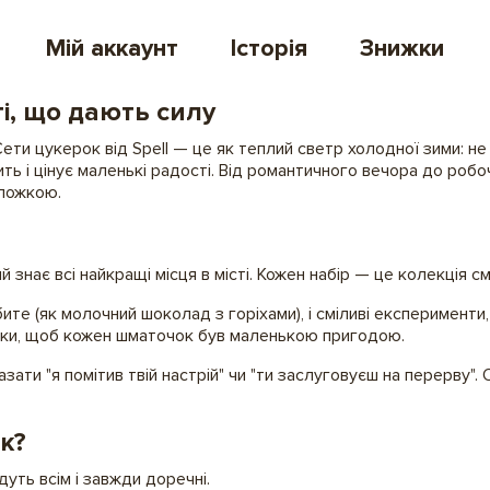
Мій аккаунт
Історія
Знижки
ті, що дають силу
ти цукерок від Spell — це як теплий светр холодної зими: не 
ить і цінує маленькі радості. Від романтичного вечора до робо
 ложкою.
й знає всі найкращі місця в місті. Кожен набір — це колекція с
те (як молочний шоколад з горіхами), і сміливі експерименти
ники, щоб кожен шматочок був маленькою пригодою.
зати "я помітив твій настрій" чи "ти заслуговуєш на перерву"
к?
дуть всім і завжди доречні.