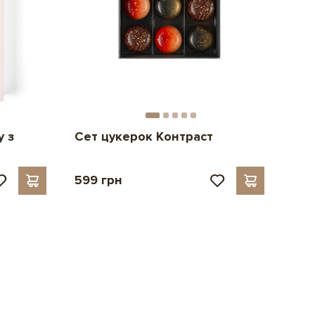
у з
Сет цукерок Контраст
599 грн