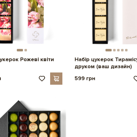
укерок Рожеві квіти
Набір цукерок Тираміс
друком (ваш дизайн)
н
599 грн