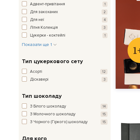
Адвент-привітання
1
Для закоханих
2
Для неї
4
Літня Колекція
3
Цукерки - коктейлі
1
Показати ще 1
Тип цукеркового сету
Асорті
12
Діскавері
3
Тип шоколаду
З Білого шоколаду
14
З Молочного шоколаду
15
З Чорного (Гіркого) шоколаду
15
Для кого