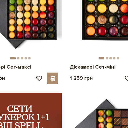
рі Сет-максі
Діскавері Сет-міні
рн
1 259 грн