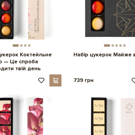
цукерок Коктейльне
Набір цукерок Майже 
 — Це спроба
одити твій день
н
739 грн