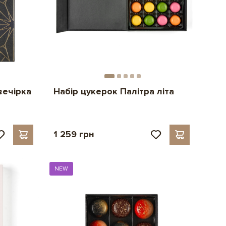
вечірка
Набір цукерок Палітра літа
1 259 грн
NEW