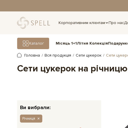
дня.
Корпоративним клієнтам
Про нас
Д
Подарунк
Каталог
Місяць 1+1
Літня Колекція
Головна
Вся продукція
Сети цукерок
Сети цукер
Сети цукерок на річницю
Ви вибрали:
Річниця