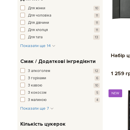
Для жінки
10
Для чоловіка
11
Для дівчини
11
Для хлопця
11
Для тата
13
Показати ще 14
Набір 
Смак / Додаткові інгредієнти
З алкоголем
12
1 259 г
З горіхами
6
З кавою
10
З кокосом
5
NEW
З малиною
4
Показати ще 7
Кількість цукерок