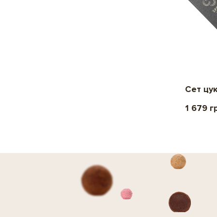
Сет цук
1 679 г