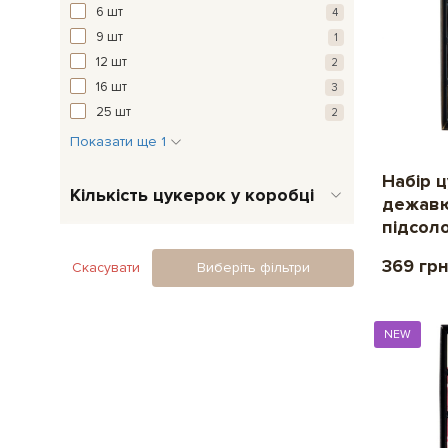
6 шт
4
9 шт
1
12 шт
2
16 шт
3
25 шт
2
Показати ще 1
Набір 
Кількість цукерок у коробці
дежавю
підсол
369 гр
Скасувати
Виберіть фільтри
NEW