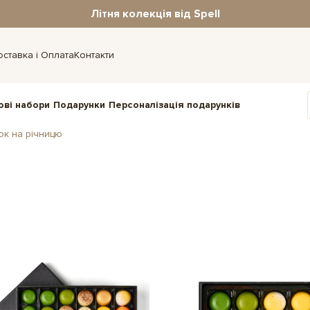
Літня колекція від Spell
оставка і Оплата
Контакти
ові набори
Подарунки
Персоналізація подарунків
ок на річницю