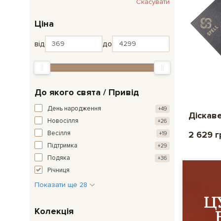
Скасувати
Ціна
від
до
До якого свята / Привід
День народження
+49
Діскаве
Новосілля
+26
Весілля
2 629 г
+19
Підтримка
+29
Подяка
+36
Річниця
Показати ще 28
Колекція