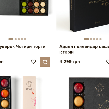
цукерок Чотири торти
Адвент-календар ваш
історій
рн
4 299 грн