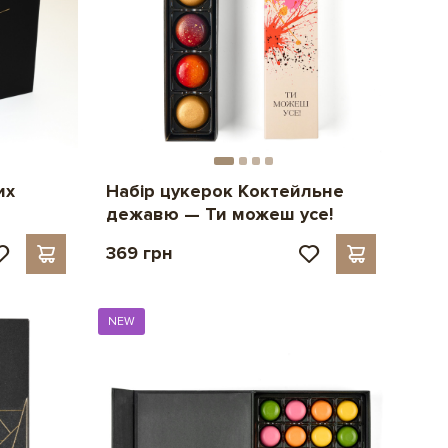
их
Набір цукерок Коктейльне
дежавю — Ти можеш усе!
369 грн
NEW