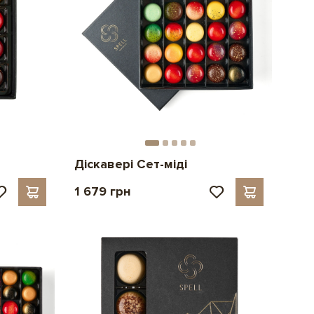
Діскавері Сет-міді
1 679 грн