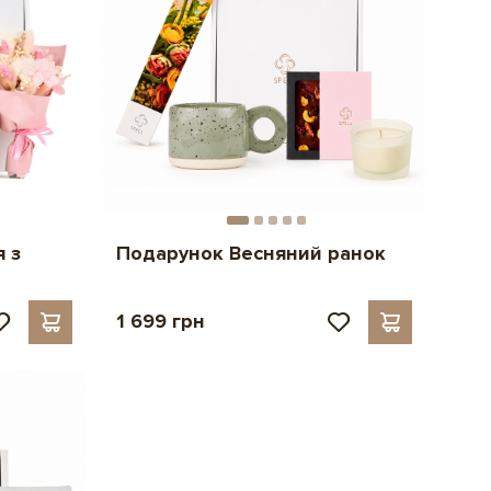
 з
Подарунок Весняний ранок
1 699 грн