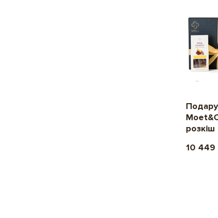
Подару
Moet&C
розкіш
10 449