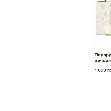
Подару
вечора
1 699 г