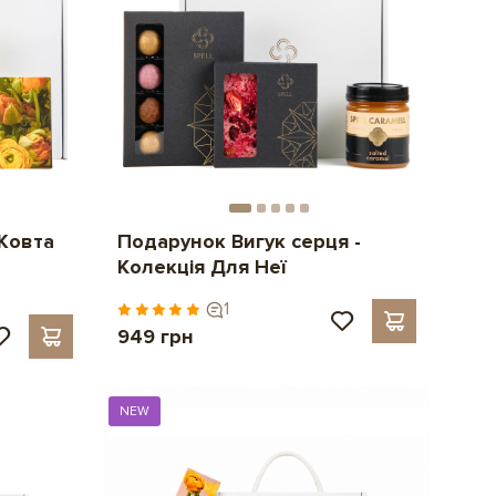
Жовта
Подарунок Вигук серця -
Колекція Для Неї
1
949 грн
NEW