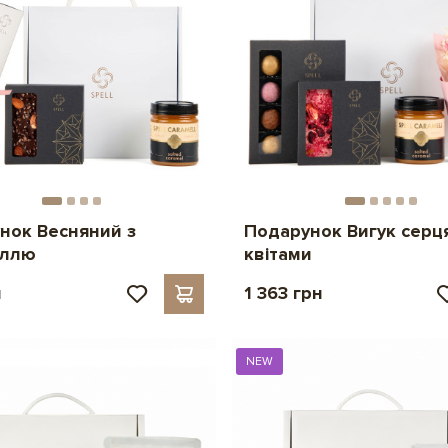
нок Весняний з
Подарунок Вигук серця
еллю
квітами
н
1 363 грн
NEW