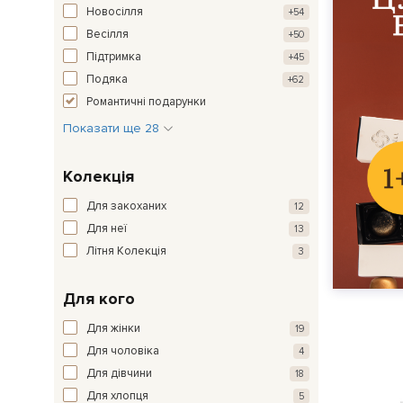
Новосілля
+54
Весілля
+50
Підтримка
+45
Подяка
+62
Романтичні подарунки
Показати ще 28
Колекція
Для закоханих
12
Для неї
13
Літня Колекція
3
Для кого
Для жінки
19
Для чоловіка
4
Для дівчини
18
Для хлопця
5