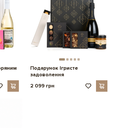
зоряним
Подарунок Ігристе
задоволення
2 099 грн