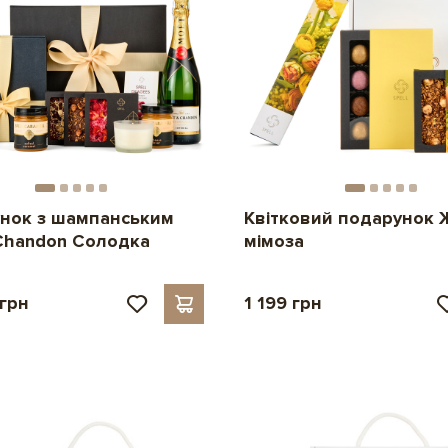
нок з шампанським
Квітковий подарунок 
handon Солодка
мімоза
 грн
1 199 грн