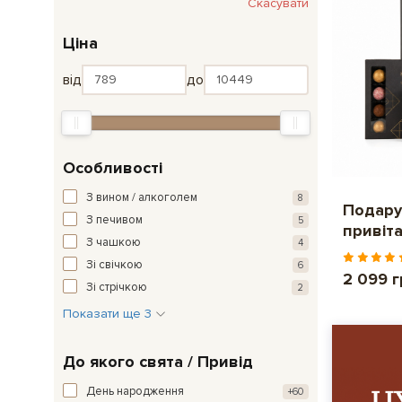
Скасувати
Ціна
від
до
Особливості
З вином / алкоголем
8
Подару
З печивом
5
привіт
З чашкою
4
Зі свічкою
6
2 099 
Зі стрічкою
2
Показати ще 3
До якого свята / Привід
День народження
+60