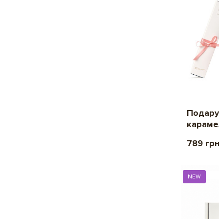
Подару
карам
789 гр
NEW