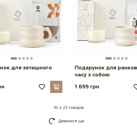
нок для затишного
Подарунок для ранко
часу з собою
рн
1 699 грн
16 з 23 товарів
Дивитися ще