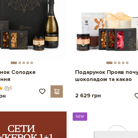
нок Солодке
Подарунок Прояв почу
ання
шоколадом та какао
6
2 629 грн
грн
NEW