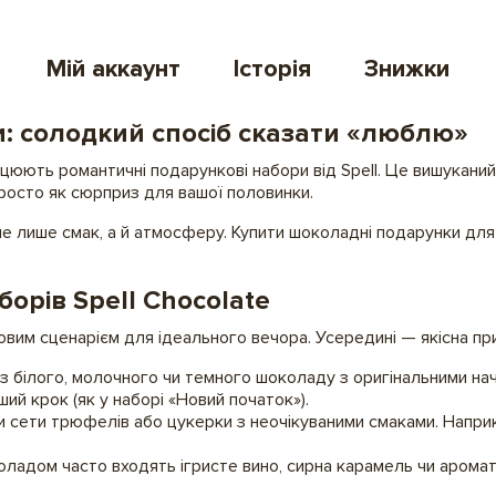
Мій аккаунт
Історія
Знижки
: солодкий спосіб сказати «люблю»
цюють романтичні подарункові набори від Spell. Це вишуканий 
росто як сюрприз для вашої половинки.
 лише смак, а й атмосферу. Купити шоколадні подарунки для дв
орів Spell Chocolate
товим сценарієм для ідеального вечора. Усередині — якісна при
з білого, молочного чи темного шоколаду з оригінальними на
й крок (як у наборі «Новий початок»).
и сети трюфелів або цукерки з неочікуваними смаками. Напри
коладом часто входять ігристе вино, сирна карамель чи аромат