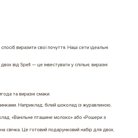
спосіб виразити свої почуття. Наші сети ідеальні
ох від Spell — це інвестувати у спільні, виразні
года та виразні смаки:
чинками. Наприклад, білий шоколад із журавлиною,
клад, «Ванільне пташине молоко» або «Рошери з
на свічка. Це готовий подарунковий набір для двох,