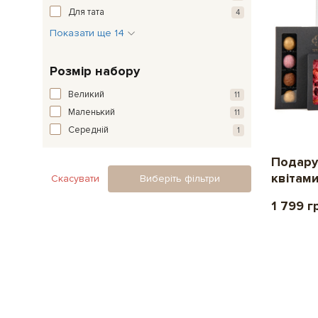
Для тата
4
Показати ще 14
Розмір набору
Великий
11
Маленький
11
Середній
1
Подару
квітами
Скасувати
Виберіть фільтри
1 799 г