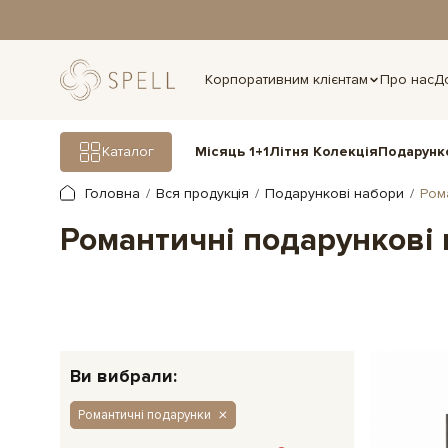
дня.
Корпоративним клієнтам
Про нас
Д
Подарунк
Каталог
Місяць 1+1
Літня Колекція
Головна
Вся продукція
Подарункові набори
Ром
Романтичні подарункові
Ви вибрали:
Романтичні подарунки