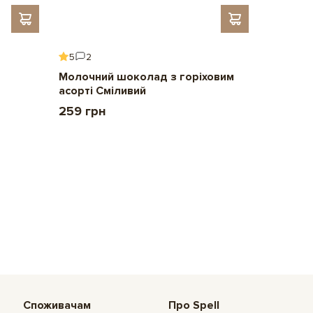
5
2
5
6
Молочний шоколад з горіховим
Подару
асорті Сміливий
2 209 
259 грн
Споживачам
Про Spell