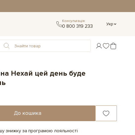
Консультація:
Укр
0 800 319 233
на Нехай цей день буде
нь
До кошика
ашу знижку за програмою лояльності