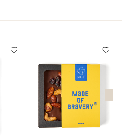
з подарунок чи знак уваги – мінімалістична наліпка
ро цей товар. Будьте першим, хто залишить відгук та
Обрати
, у яких є любов — без зайвих слів, просто,
e!
бе люблю».
183 грн
овнити подарунковий бокс та пенал з цукерками.
и
е один спосіб делікатно й красиво сказати про свої
ерег)
450 грн
очинаються дива. Наліпка Spell - щоб додати
Обрати
шампань, рожевий, блакитний та жовтий.
ливого до вашого подарунку.
рег)
600 грн
x mini
рунок особливим та особистим
 Кільцева, 4-А
Безкоштовно
у міні-версію листівки.
Обрати
 фото або картинку на картці Instax mini,
щоб
 ще особливішим.
унок