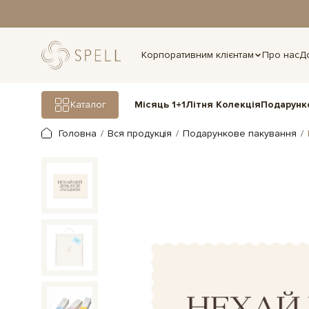
дня.
Корпоративним клієнтам
Про нас
Д
Подарунк
Каталог
Місяць 1+1
Літня Колекція
Головна
Вся продукція
Подарункове пакування