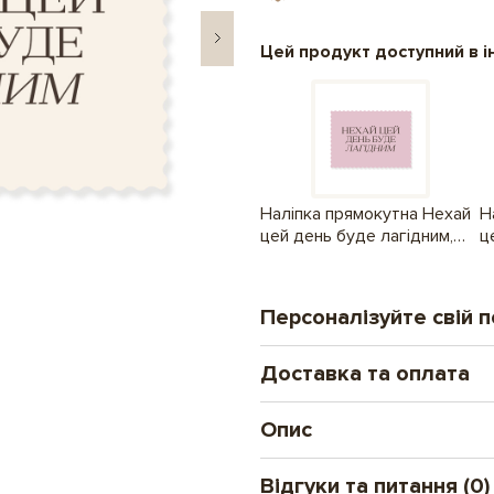
Цей продукт доступний в і
Наліпка прямокутна Нехай
Н
цей день буде лагідним,
ц
рожева
ж
Персоналізуйте свій 
Доставка та оплата
Друк на шоколаді
Новий формат особи
Опис
Замовлення оплачені до 16.00 від
ілюстрацій і фото. 
Слова вдячності, підтримки, ту
Нова Пошта - відділенн
Відгуки та питання (0)