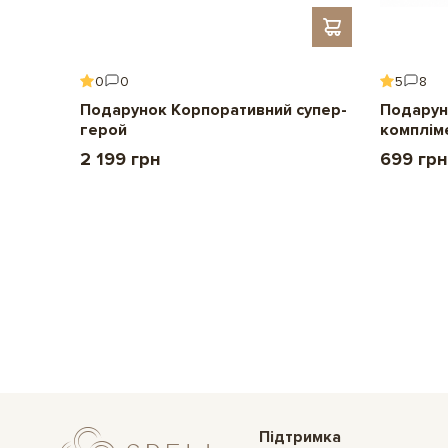
0
0
5
8
ення
Подарунок Корпоративний супер-
Подарун
герой
комплім
2 199 грн
699 грн
Підтримка