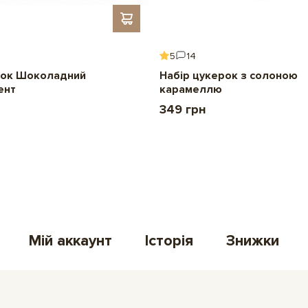
5
14
ок Шоколадний
Набір цукерок з солоною
ент
карамеллю
349 грн
Мій аккаунт
Історія
Знижки