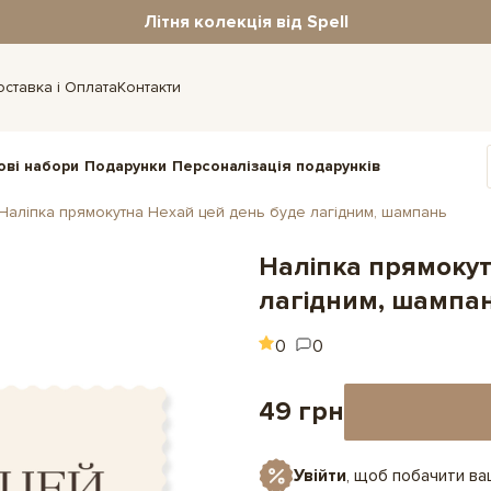
Літня колекція від Spell
оставка і Оплата
Контакти
ові набори
Подарунки
Персоналізація подарунків
Наліпка прямокутна Нехай цей день буде лагідним, шампань
Наліпка прямокут
лагідним, шампа
0
0
49 грн
Увійти
, щоб побачити в