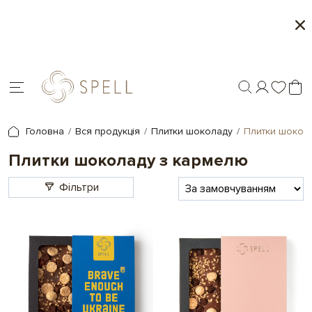
Персоналізація подарунків - друк на шоколаді
У
ін
Головна
Вся продукція
Плитки шоколаду
Плитки шокол
Плитки шоколаду з кармелю
Фільтри