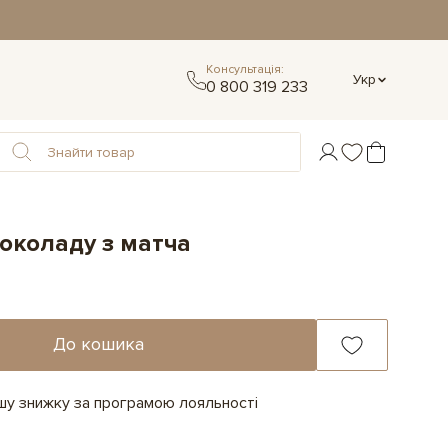
Консультація:
Укр
0 800 319 233
шоколаду з матча
До кошика
ашу знижку за програмою лояльності