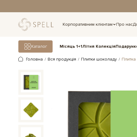
дня.
Корпоративним клієнтам
Про нас
Д
Подарунк
Каталог
Місяць 1+1
Літня Колекція
Головна
Вся продукція
Плитки шоколаду
Плитка