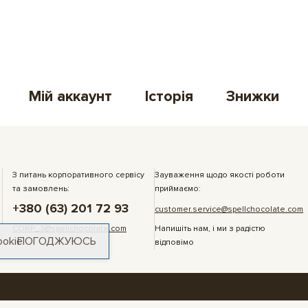
Мій аккаунт
Історія
Знижки
З питань корпоративного сервісу
Зауваження щодо якості роботи
та замовлень:
приймаємо:
+380 (63) 201 72 93
customer.service@spellchocolate.com
CORP_3@spellchocolate.com
Напишіть нам, і ми з радістю
ookie
ПОГОДЖУЮСЬ
відповімо