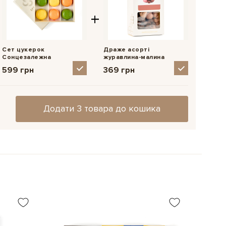
 Вуглеводи – 52,41 г, з них цукри – 26,10 г; Білки – 8,22 г;
у міні-версію листівки.
Обрати
0 г.
+
 фото або картинку на картці Instax mini,
щоб
 ще особливішим.
унок
Сет цукерок
Драже асорті
Сонцезалежна
журавлина-малина
599 грн
369 грн
Додати 3 товара до кошика