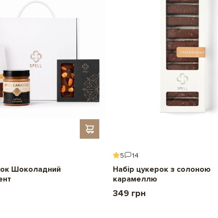
5
14
ок Шоколадний
Набір цукерок з солоною
ент
карамеллю
349 грн