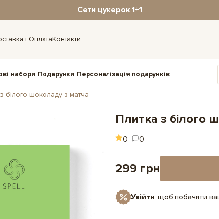
Сети цукерок 1+1
оставка і Оплата
Контакти
ові набори
Подарунки
Персоналізація подарунків
 з білого шоколаду з матча
Плитка з білого 
0
0
299 грн
Увійти
, щоб побачити в