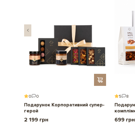
0
0
5
8
ення
Подарунок Корпоративний супер-
Подарун
герой
комплім
2 199 грн
699 грн