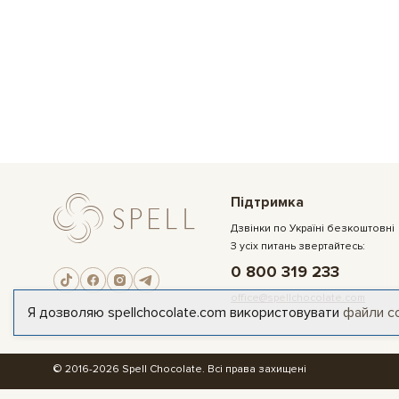
Підтримка
Дзвінки по Україні безкоштовні
З усіх питань звертайтесь:
0 800 319 233
office@spellchocolate.com
Я дозволяю spellchocolate.com використовувати
файли c
© 2016-2026 Spell Chocolate. Всі права захищені