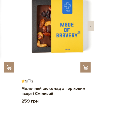
5
2
5
6
Молочний шоколад з горіховим
Подару
асорті Сміливий
2 209 
259 грн