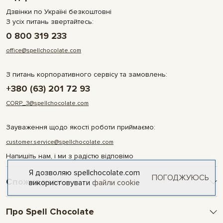
Дзвінки по Україні безкоштовні
З усіх питань звертайтесь:
0 800 319 233
office@spellchocolate.com
З питань корпоративного сервісу та замовлень:
+380 (63) 201 72 93
CORP_3@spellchocolate.com
Зауваження щодо якості роботи приймаємо:
customer.service@spellchocolate.com
Напишіть нам, і ми з радістю відповімо
Я дозволяю spellchocolate.com
ПОГОДЖУЮСЬ
Споживачам
використовувати
файли cookie
Оплата та доставка
Про Spell Chocolate
Умови і гарантії