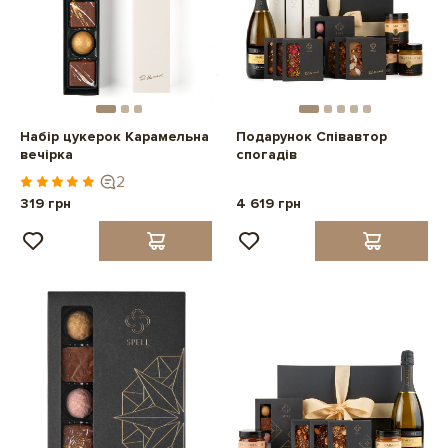
Набір цукерок Карамельна
Подарунок Співавтор
вечірка
спогадів
2
319 грн
4 619 грн