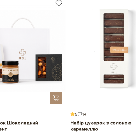
Детальніше
Друк фото на Insta
Зробіть свій пода
Самовивіз - вул. Велика
Додайте до подарунк
Детальніше
Ми надрукуємо
ваше
зробити подарунок
Безготівковий розрах
5
14
ок Шоколадний
Набір цукерок з солоною
ент
карамеллю