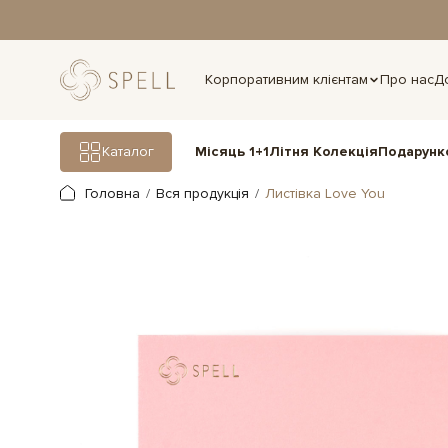
дня.
Корпоративним клієнтам
Про нас
Д
Подарунк
Каталог
Місяць 1+1
Літня Колекція
Головна
Вся продукція
Листівка Love You