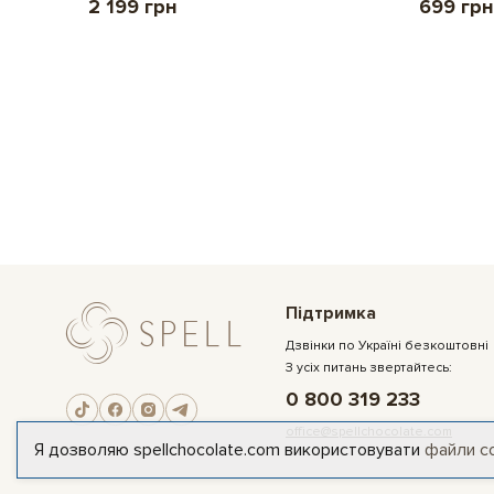
2 199 грн
699 грн
Підтримка
Дзвінки по Україні безкоштовні
З усіх питань звертайтесь:
0 800 319 233
office@spellchocolate.com
Я дозволяю spellchocolate.com використовувати
файли c