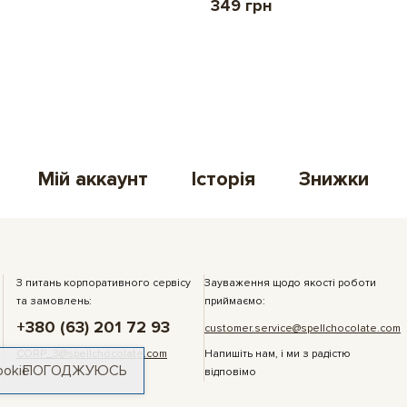
349 грн
Мій аккаунт
Історія
Знижки
З питань корпоративного сервісу
Зауваження щодо якості роботи
та замовлень:
приймаємо:
+380 (63) 201 72 93
customer.service@spellchocolate.com
CORP_3@spellchocolate.com
Напишіть нам, і ми з радістю
ookie
ПОГОДЖУЮСЬ
відповімо