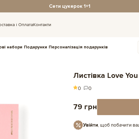
Сети цукерок 1+1
оставка і Оплата
Контакти
ові набори
Подарунки
Персоналізація подарунків
Листівка Love You
0
0
79 грн
Увійти
, щоб побачити в