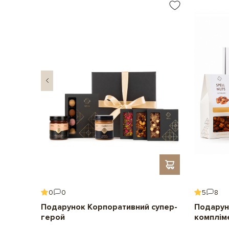
0
0
5
8
ення
Подарунок Корпоративний супер-
Подарун
герой
комплім