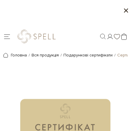
о
Літня колекція від Spell
Мі
я.
Головна
Вся продукція
Подарункові сертифікати
Сертиф