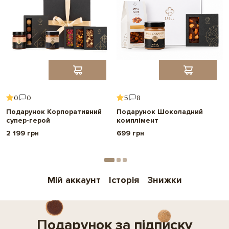
Uklon Delivery (Лівий берег)
600 грн
улюблених товарів в будь-який зручний для вас час ТІЛЬКИ в
Кілька рядків - і починаються дива. Наліпка Spell -
інтернет-магазині.
Детальніше
щоб додати особистого і особливого до вашого
Обмеження по терміну використання подарункової карти - 31
подарунку.
грудня 2026 включно.
Самовивіз - вул. Велика Кільцева, 4-
Безкоштовно
Знижки за дисконтним промокодом не діють при покупці
А
сертифіката.
Обрати
Детальніше
Безготівковий розрахунок
Друк фото на Instax mini
0
0
5
8
Зробіть свій подарунок особливим та
Подарунок Корпоративний
Подарунок Шоколадний
особистим
супер-герой
комплімент
Додайте до подарунку міні-версію листівки.
2 199 грн
699 грн
Ми надрукуємо
ваше фото або картинку на картці
Instax mini,
щоб зробити подарунок ще
особливішим.
Мій аккаунт
Історія
Знижки
Обрати
Подарунок за підписку