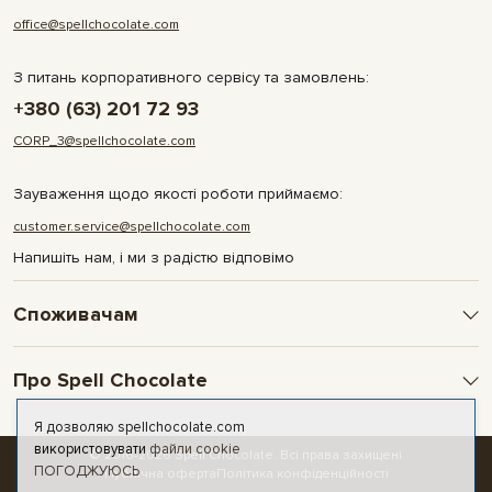
office@spellchocolate.com
З питань корпоративного сервісу та замовлень:
+380 (63) 201 72 93
CORP_3@spellchocolate.com
Зауваження щодо якості роботи приймаємо:
customer.service@spellchocolate.com
Напишіть нам, і ми з радістю відповімо
Споживачам
Оплата та доставка
Про Spell Chocolate
Умови і гарантії
Політика конфіденційності
Про компанію
Я дозволяю spellchocolate.com
Публічна оферта
Контакти
використовувати
файли cookie
© 2016-2026 Spell Chocolate. Всі права захищені
ПОГОДЖУЮСЬ
Новини та статті
Публічна оферта
Політика конфіденційності