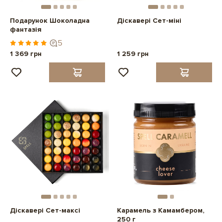
Подарунок Шоколадна
Діскавері Сет-міні
фантазія
5
1 369 грн
1 259 грн
Діскавері Сет-максі
Карамель з Камамбером,
250 г