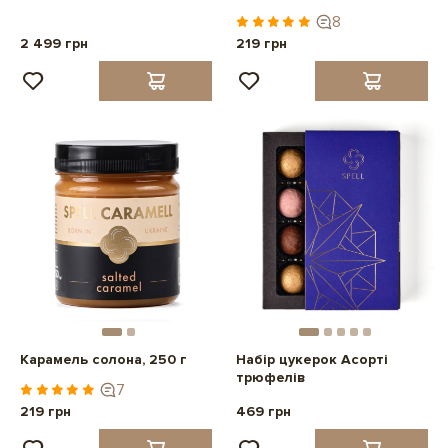
8
2 499 грн
219 грн
Карамель солона, 250 г
Набір цукерок Асорті
трюфелів
7
219 грн
469 грн