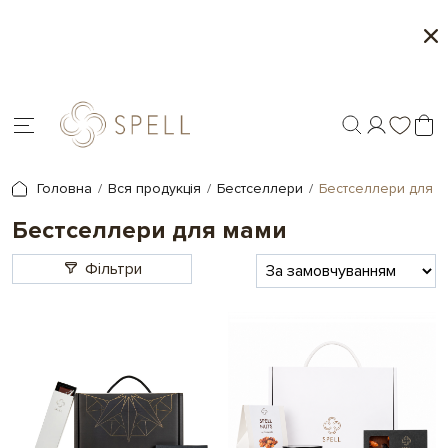
1+1
Персоналізація подарунків - дру
Головна
Вся продукція
Бестселлери
Бестселлери для 
Бестселлери для мами
Фільтри