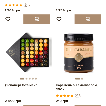
5
1 369 грн
1 259 грн
Діскавері Сет-максі
Карамель з Камамбером,
250 г
8
2 499 грн
219 грн