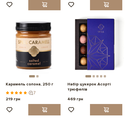
Карамель солона, 250 г
Набір цукерок Асорті
трюфелів
7
219 грн
469 грн