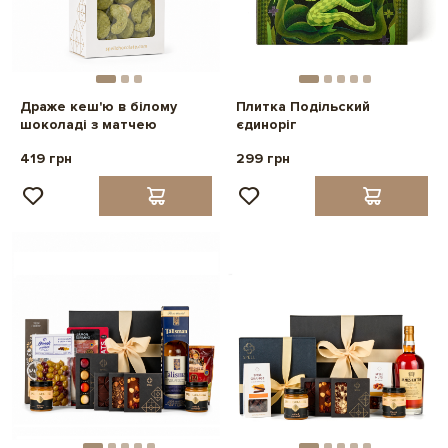
Драже кеш'ю в білому
Плитка Подільский
шоколаді з матчею
єдиноріг
419 грн
299 грн