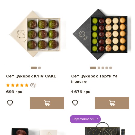
Сет цукерок KYIV CAKE
Сет цукерок Торти та
ігристе
1
699 грн
1 679 грн
Передзамовлення