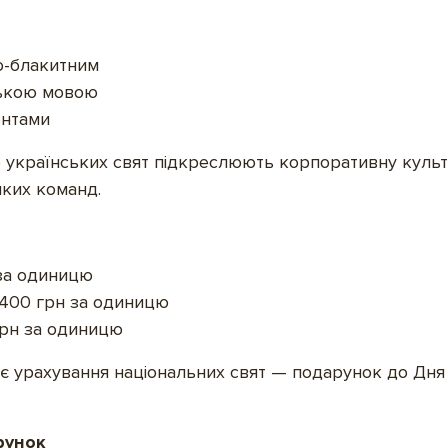
о-блакитним
ською мовою
ентами
о українських свят підкреслюють корпоративну культу
иких команд.
 за одиницю
д 400 грн за одиницю
 грн за одиницю
є урахування національних свят — подарунок до Дня 
рунок