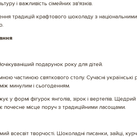
уру і важливість сімейних зв'язків.
ення традицій крафтового шоколаду з національними
ю.
вання
очікуваніший подарунок року для дітей.
мною частиною святкового столу. Сучасні українські
іж минулим і сьогоденням.
ує у формі фігурок янголів, зірок і вертепів. Щедри
ає почесне місце поруч з традиційними ласощами.
ий всесвіт творчості. Шоколадні писанки, зайці, кур