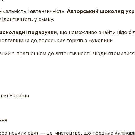
ікальність і автентичність.
Авторський шоколад укр
ідентичність у смаку.
 шоколадні подарунки
, що неможливо знайти ніде бі
 Полтавщини до волоських горіхів з Буковини.
аний з прагненням до автентичності. Люди втомилися 
 для України
ння
країнських свят — це мистецтво, що поєднує кулінарію