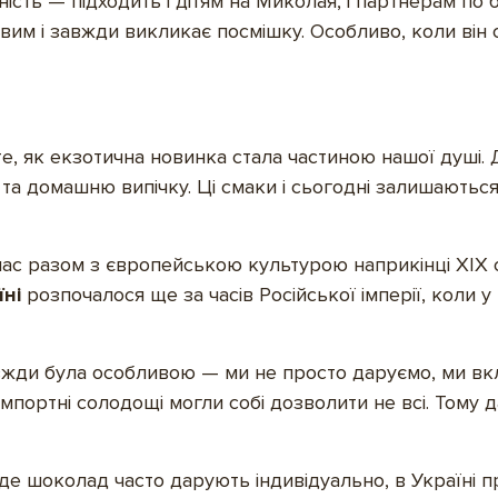
сть — підходить і дітям на Миколая, і партнерам по 
йвим і завжди викликає посмішку. Особливо, коли він
те, як екзотична новинка стала частиною нашої душі
 та домашню випічку. Ці смаки і сьогодні залишають
с разом з європейською культурою наприкінці XIX с
ні
розпочалося ще за часів Російської імперії, коли у
авжди була особливою — ми не просто даруємо, ми в
 імпортні солодощі могли собі дозволити не всі. Том
 де шоколад часто дарують індивідуально, в Україні 