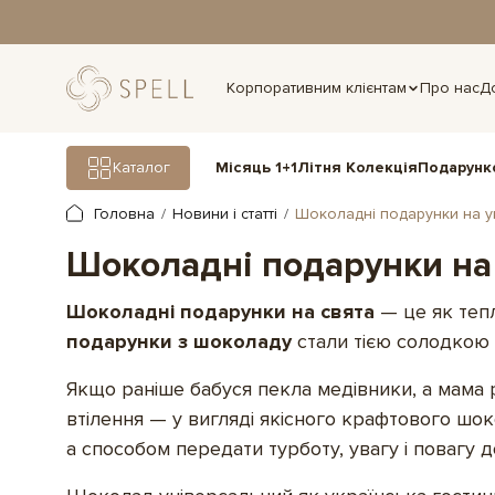
дня.
Корпоративним клієнтам
Про нас
Д
Подарунк
Каталог
Місяць 1+1
Літня Колекція
Головна
Новини і статті
Шоколадні подарунки на укра
Шоколадні подарунки на у
Шоколадні подарунки на свята
— це як тепл
подарунки з шоколаду
стали тією солодкою н
Якщо раніше бабуся пекла медівники, а мама 
втілення — у вигляді якісного крафтового шо
а способом передати турботу, увагу і повагу д