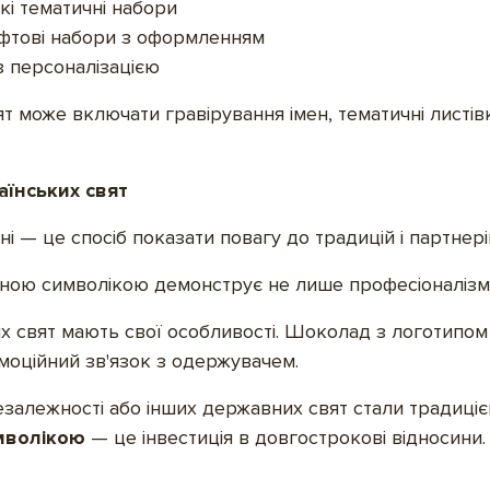
кі тематичні набори
рафтові набори з оформленням
з персоналізацією
т може включати гравірування імен, тематичні листі
аїнських свят
ні — це спосіб показати повагу до традицій і партнер
ною символікою демонструє не лише професіоналізм, 
х свят мають свої особливості. Шоколад з логотипом
оційний зв'язок з одержувачем.
залежності або інших державних свят стали традицією
имволікою
— це інвестиція в довгострокові відносини.