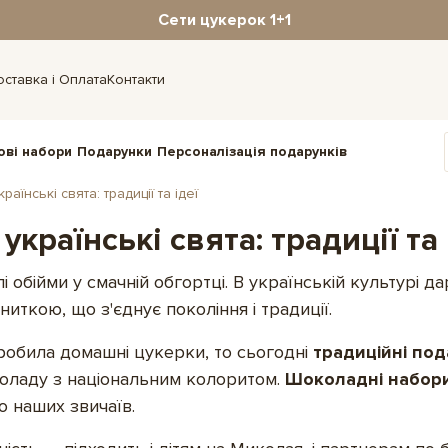
Сети цукерок 1+1
оставка і Оплата
Контакти
ові набори
Подарунки
Персоналізація подарунків
їнські свята: традиції та ідеї
країнські свята: традиції та 
і обійми у смачній обгортці. В українській культурі 
иткою, що з'єднує покоління і традиції.
робила домашні цукерки, то сьогодні
традиційні под
коладу з національним колоритом.
Шоколадні набор
о наших звичаїв.