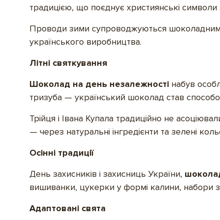
традицією, що поєднує християнські символи 
Проводи зими супроводжуються шоколадними 
українського виробництва.
Літні святкування
Шоколад на день незалежності
набув особл
тризуба — український шоколад став способом
Трійця і Івана Купала традиційно не асоціюва
— через натуральні інгредієнти та зелені коль
Осінні традиції
День захисників і захисниць України,
шокола
вишиванки, цукерки у формі калини, набори з
Адаптовані свята