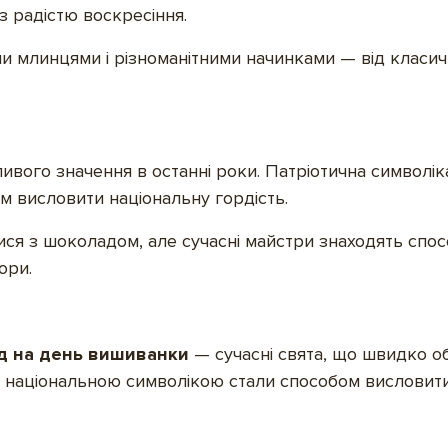
з радістю воскресіння.
млинцями і різноманітними начинками — від класичн
ивого значення в останні роки. Патріотична символік
 висловити національну гордість.
лися з шоколадом, але сучасні майстри знаходять спос
ори.
д на день вишиванки
— сучасні свята, що швидко о
 національною символікою стали способом висловити 