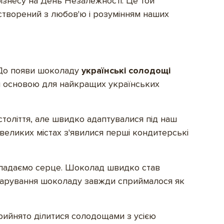
бізнесу на День Незалежності. Це той
 створений з любов'ю і розумінням наших
. До появи шоколаду
українські солодощі
ся основою для найкращих українських
толіття, але швидко адаптувалися під наш
 великих містах з'явилися перші кондитерські
кладаємо серце. Шоколад швидко став
у дарування шоколаду завжди сприймалося як
прийнято ділитися солодощами з усією