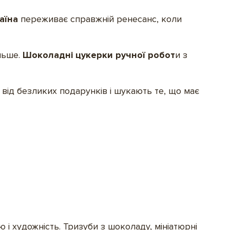
аїна
переживає справжній ренесанс, коли
льше.
Шоколадні цукерки ручної робот
и з
від безликих подарунків і шукають те, що має
 і художність. Тризуби з шоколаду, мініатюрні