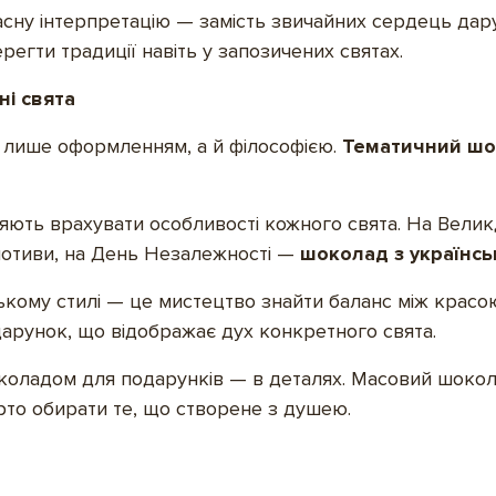
асну інтерпретацію — замість звичайних сердець дар
егти традиції навіть у запозичених святах.
ні свята
 лише оформленням, а й філософією.
Тематичний шо
яють врахувати особливості кожного свята. На Велик
 мотиви, на День Незалежності —
шоколад з українс
ькому стилі — це мистецтво знайти баланс між красо
арунок, що відображає дух конкретного свята.
оладом для подарунків — в деталях. Масовий шоколад
рто обирати те, що створене з душею.