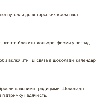
ої нутелли до авторських крем-паст
а, жовто-блакитні кольори, форми у вигляді
оби включити і ці свята в шоколадні календарі
бросли власними традиціями. Шоколадні
підтримку і вдячність.