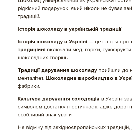
Шоколад універсальний як українська гостинні
рідкісний подарунок, який ніколи не буває за
традицій.
Історія шоколаду в українській традиції
Історія шоколаду в Україні
— це історія про 
традиційні
включали мед, горіхи, сухофрукти
шоколадних творінь.
Традиції дарування шоколаду
прийшли до на
менталітет.
Шоколадне виробництво в Украї
фабрики.
Культура дарування солодощів
в Україні з
символом достатку і гостинності, адже дорогі
особливий знак уваги.
На відміну від західноєвропейських традицій,