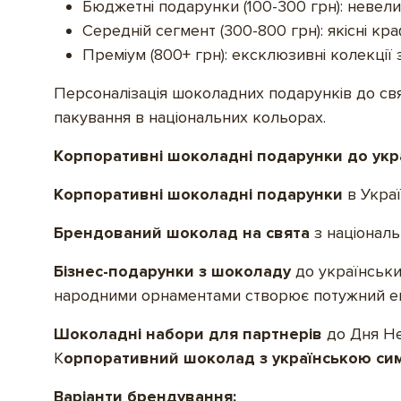
Бюджетні подарунки (100-300 грн): невели
Середній сегмент (300-800 грн): якісні к
Преміум (800+ грн): ексклюзивні колекції 
Персоналізація шоколадних подарунків до свя
пакування в національних кольорах.
Корпоративні шоколадні подарунки до укр
Корпоративні шоколадні подарунки
в Украї
Брендований шоколад на свята
з національ
Бізнес-подарунки з шоколаду
до українськи
народними орнаментами створює потужний ем
Шоколадні набори для партнерів
до Дня Не
К
орпоративний шоколад з українською с
Варіанти брендування: