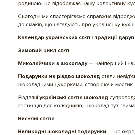
родиною. Це відображає нашу колективну культ
Сьогодні ми спостерігаємо справжнє відродж
до смаків, що нагадують про українську кухн
Календар українських свят і традиції дару
Зимовий цикл свят
Миколайчики з шоколаду
— найперший і най
Подарунки на різдво шоколад
стали невід'є
шоколадними цукерками, створюючи мостик м
Різдвяні
українські свята шоколад
супроводж
гостинців для колядників, і шоколад тут займ
Весняні свята
Великодні шоколадні подарунки
— це окрем