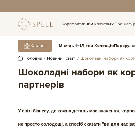
дня.
Корпоративним клієнтам
Про нас
Д
Подарунк
Каталог
Місяць 1+1
Літня Колекція
Головна
Новини і статті
Шоколадні набори як корп
Шоколадні набори як ко
партнерів
У світі бізнесу, де кожна деталь має значення,
корпо
не просто солодощі, а спосіб сказати "ви для нас в