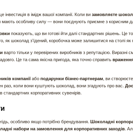
е інвестиція в імідж вашої компанії. Коли ви
замовляєте шокол
и
мають особливу силу — вони поєднують приємне з корисним дл
овки
показують, що ви готові йти далі стандартних рішень. Це т
о, як шоколад з'їдений, коробочка може залишитися на столі як
ти
варто тільки у перевірених виробників з репутацією. Виразні с
адовго. Це та сама якісна пригода, яка точно справить
враження
иків компанії
або
подарунки бізнес-партнерам
, ви створюєте
ен раз, коли вони куштують шоколад, вони згадують про вас.
Дос
ів стандартних корпоративних сувенірів.
ти
гідь, особливо якщо потрібно брендування.
Шоколадні корпорат
ладні набори на замовлення для корпоративних заходів
. А