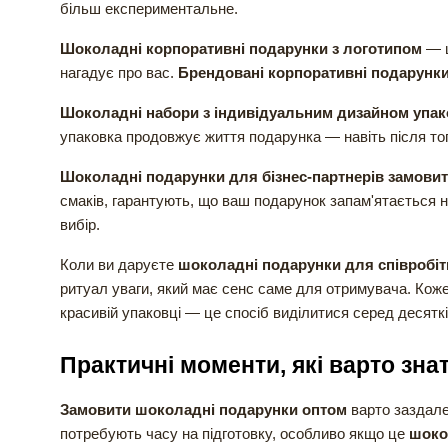
більш експериментальне.
Шоколадні корпоративні подарунки з логотипом
— ц
нагадує про вас.
Брендовані корпоративні подарунк
Шоколадні набори з індивідуальним дизайном упак
упаковка продовжує життя подарунка — навіть після тог
Шоколадні подарунки для бізнес-партнерів замови
смаків, гарантують, що ваш подарунок запам'ятається н
вибір.
Коли ви даруєте
шоколадні подарунки для співробітн
ритуал уваги, який має сенс саме для отримувача. Кож
красивій упаковці — це спосіб виділитися серед десятк
Практичні моменти, які варто зна
Замовити шоколадні подарунки оптом
варто заздале
потребують часу на підготовку, особливо якщо це
шоко