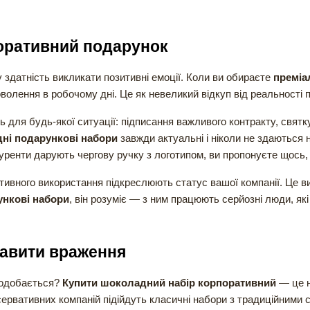
оративний подарунок
 здатність викликати позитивні емоції. Коли ви обираєте
преміа
олення в робочому дні. Це як невеликий відкуп від реальності 
 для будь-якої ситуації: підписання важливого контракту, святку
ні подарункові набори
завжди актуальні і ніколи не здаються
енти дарують чергову ручку з логотипом, ви пропонуєте щось, щ
ивного використання підкреслюють статус вашої компанії. Це вибі
ункові набори
, він розуміє — з ним працюють серйозні люди, які
равити враження
подобається?
Купити шоколадний набір корпоративний
— це н
ервативних компаній підійдуть класичні набори з традиційними 