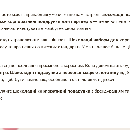
часто мають привабливі умови. Якщо вам потрібні
шоколадні н
Адже
корпоративні подарунки для партнерів
— це не витрата, 
означає інвестувати в майбутнє своєї компанії.
ожуть транслювати ваші цінності.
Шоколадні набори для корп
несу та прагнення до високих стандартів. У світі, де все більше 
тецтво поєднання приємного з корисним. Вони допомагають буду
ніри.
Шоколадні подарунки з персоналізацією логотипу
від S
, щоб бути поміченою, особливо в світі ділових відносин.
ляйте
шоколадні корпоративні подарунки
з брендуванням та 
ll.