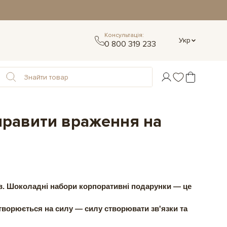
Консультація:
Укр
0 800 319 233
правити враження на
в.
Шоколадні набори корпоративні подарунки
— це
ретворюється на силу — силу створювати зв'язки та