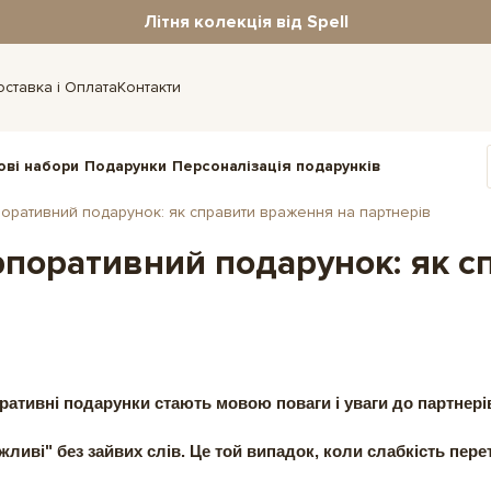
Літня колекція від Spell
оставка і Оплата
Контакти
ові набори
Подарунки
Персоналізація подарунків
оративний подарунок: як справити враження на партнерів
рпоративний подарунок: як с
ративні подарунки
стають мовою поваги і уваги до партнері
ажливі" без зайвих слів. Це той випадок, коли слабкість пе