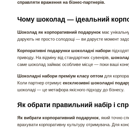
справляти враження на бізнес-партнерів
.
Чому шоколад — ідеальний корп
Шоколад як корпоративний подарунок
має унікальну
дарують не просто солодощі — ви даруєте момент задов
Корпоративні подарунки шоколадні набори
підходять
приводу. На відміну від стандартних сувенірів,
шоколад
саме шоколад займає особливе місце — поки ваші конкур
Шоколадні набори преміум класу оптом
для корпорат
Коли партнер отримує
ексклюзивні шоколадні подар
шоколаді — це метафора якісного підходу до бізнесу.
Як обрати правильний набір і сп
Як вибрати корпоративний подарунок
, який точно с
врахувати корпоративну культуру отримувача. Для конс