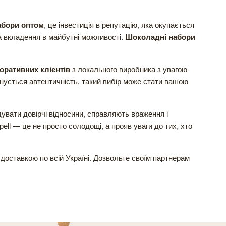
абори оптом
, це інвестиція в репутацію, яка окупається
а вкладення в майбутні можливості.
Шоколадні набори
оративних клієнтів
з локального виробника з увагою
цінується автентичність, такий вибір може стати вашою
вати довірчі відносини, справляють враження і
pell — це не просто солодощі, а прояв уваги до тих, хто
доставкою по всій Україні. Дозвольте своїм партнерам