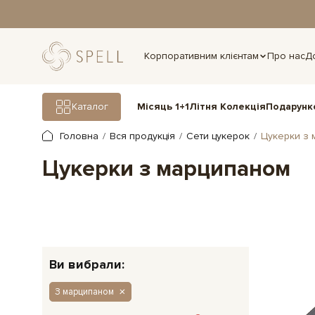
дня.
Корпоративним клієнтам
Про нас
Д
Подарунк
Каталог
Місяць 1+1
Літня Колекція
Головна
Вся продукція
Сети цукерок
Цукерки з 
Цукерки з марципаном
Ви вибрали:
З марципаном