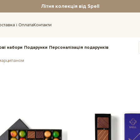
Літня колекція від Spell
оставка і Оплата
Контакти
ові набори
Подарунки
Персоналізація подарунків
марципаном