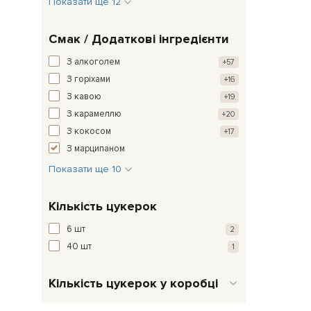
Показати ще 12
Смак / Додаткові інгредієнти
З алкоголем
+57
З горіхами
+16
З кавою
+19
З карамеллю
+20
З кокосом
+17
З марципаном
Показати ще 10
Кількість цукерок
6 шт
2
40 шт
1
Кількість цукерок у коробці