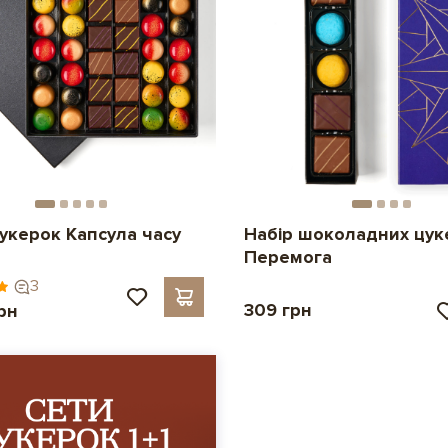
цукерок Капсула часу
Набір шоколадних цук
Перемога
3
309 грн
рн