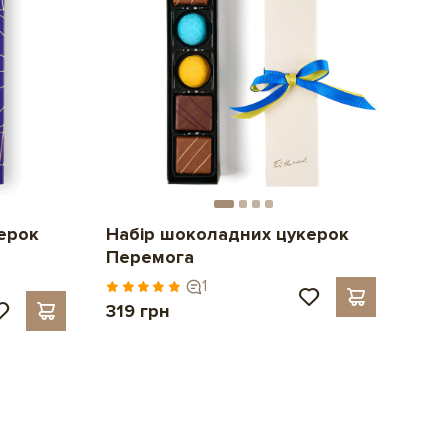
ерок
Набір шоколадних цукерок
Перемога
1
319 грн