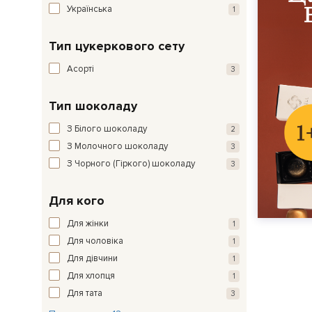
Українська
1
Тип цукеркового сету
Асорті
3
Тип шоколаду
З Білого шоколаду
2
З Молочного шоколаду
3
З Чорного (Гіркого) шоколаду
3
Для кого
Для жінки
1
Для чоловіка
1
Для дівчини
1
Для хлопця
1
Для тата
3