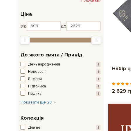
Скасувати
Ціна
від
до
До якого свята / Привід
День народження
1
Набір 
Новосілля
1
Весілля
1
Підтримка
1
2 629 г
Подяка
1
Показати ще 28
Колекція
Для неї
1