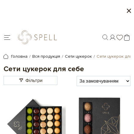
о
Літня колекція від Spell
Мі
я.
Головна
Вся продукція
Сети цукерок
Сети цукерок для
Сети цукерок для себе
Фільтри