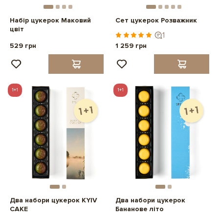
Набір цукерок Маковий
Сет цукерок Розважник
цвіт
1
529 грн
1 259 грн
1+1
1+1
Два набори цукерок KYIV
Два набори цукерок
CAKE
Бананове літо