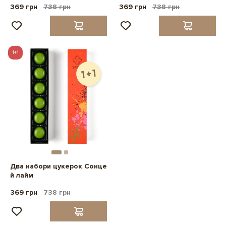
369 грн
738 грн
369 грн
738 грн
1+1
Два набори цукерок Сонце
й лайм
369 грн
738 грн