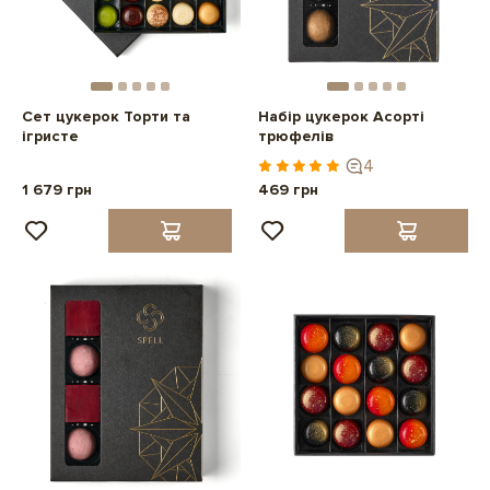
Сет цукерок Торти та
Набір цукерок Асорті
ігристе
трюфелів
4
1 679 грн
469 грн