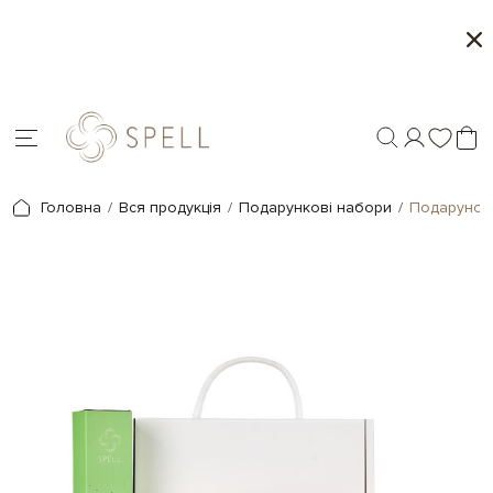
о
Літня колекція від Spell
Мі
я.
Головна
Вся продукція
Подарункові набори
Подарунок