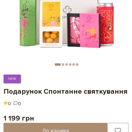
NEW
Подарунок Спонтанне святкування
0
0
1 199 грн
До кошика