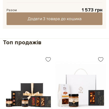
Зробіть свій подарунок особливим та
вчителя
1 573 грн
особистим
Разом
Додайте до подарунку міні-версію листівки.
Додати 3 товара до кошика
Ми надрукуємо
ваше фото або картинку на картці
Instax mini,
щоб зробити подарунок ще
особливішим.
Топ продажів
Обрати