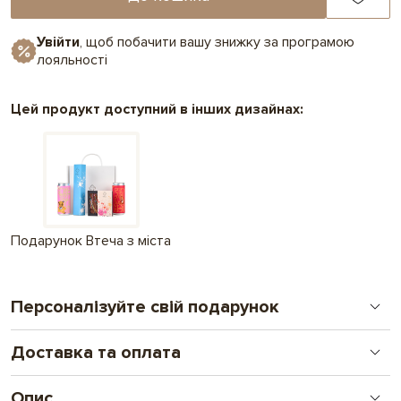
Увійти
, щоб побачити вашу знижку за програмою
лояльності
Цей продукт доступний в інших дизайнах:
Подарунок Втеча з міста
Персоналізуйте свій подарунок
Доставка та оплата
Друк на шоколаді
Новий формат особистого подарунку. Від логотипу
до складних ілюстрацій і фото. Подарунок, що
Опис
Замовлення оплачені до 16.00 відправляємо день в день, після