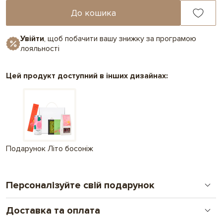
До кошика
Увійти
, щоб побачити вашу знижку за програмою
лояльності
Цей продукт доступний в інших дизайнах:
Подарунок Літо босоніж
Персоналізуйте свій подарунок
Доставка та оплата
Друк на шоколаді
Новий формат особистого подарунку. Від логотипу