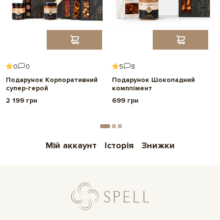
,
,
дівчини
Для подруги
Для
Безготівковий розрахунок
,
,
,
друзів
Для тата
Для мами
Друк фото на Instax mini
Для вчителя
Зробіть свій подарунок особливим та
особистим
Додайте до подарунку міні-версію листівки.
Ми надрукуємо
ваше фото або картинку на картці
Instax mini,
щоб зробити подарунок ще
0
0
5
8
особливішим.
Подарунок Корпоративний
Подарунок Шоколадний
супер-герой
комплімент
2 199 грн
699 грн
Обрати
Мій аккаунт
Історія
Знижки