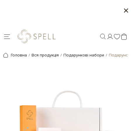
и цукерок 1+1
Персоналізація подарун
Головна
Вся продукція
Подарункові набори
Подарунок 