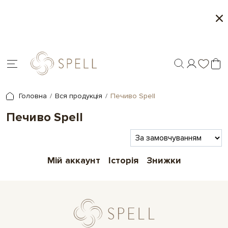
о
Сети цукерок 1+1
я.
Головна
Вся продукція
Печиво Spell
Печиво Spell
Мій аккаунт
Історія
Знижки