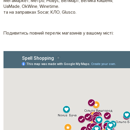
Мегамаркет, Метро, Новус, Велмарт, Велика Кишеня,
UaMade, OkWine, Winetime.
та на заправках Socar, КЛО, Glusco.
Подивитись повний перелік магазинів у вашому місті: