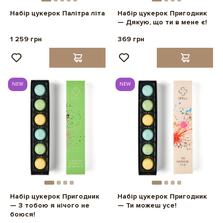
Набір цукерок Палітра літа
Набір цукерок Пригодник
— Дякую, що ти в мене є!
1 259 грн
369 грн
NEW
NEW
Набір цукерок Пригодник
Набір цукерок Пригодник
— З тобою я нічого не
— Ти можеш усе!
боюся!