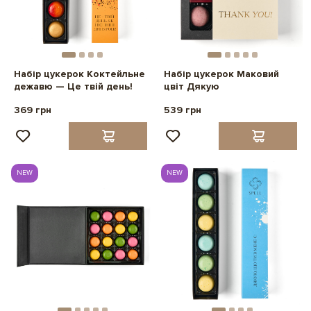
Набір цукерок Коктейльне
Набір цукерок Маковий
дежавю — Це твій день!
цвіт Дякую
369 грн
539 грн
NEW
NEW