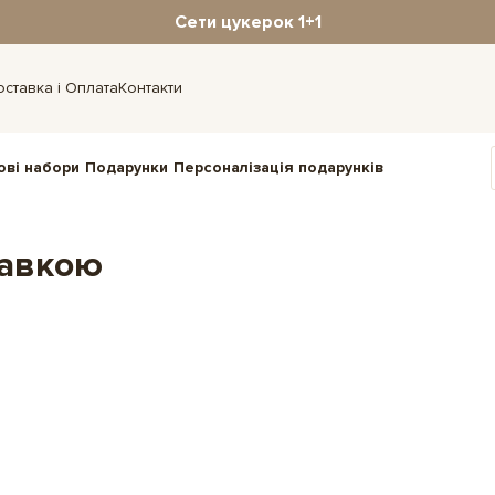
Сети цукерок 1+1
оставка і Оплата
Контакти
ові набори
Подарунки
Персоналізація подарунків
тавкою