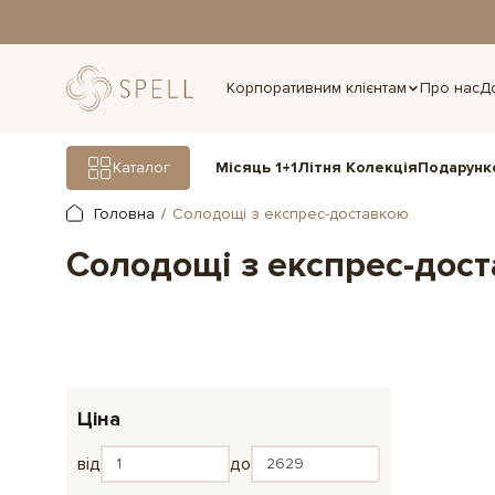
дня.
Корпоративним клієнтам
Про нас
Д
Подарунк
Каталог
Місяць 1+1
Літня Колекція
Головна
Солодощі з експрес-доставкою
Солодощі з експрес-дос
Ціна
від
до