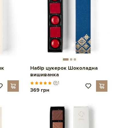
ик
Набір цукерок Шоколадна
вишиванка
1
369 грн