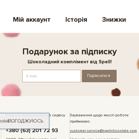
Мій аккаунт
Історія
Знижки
Подарунок за підписку
Шоколадний комплімент від Spell!
Підписатися
З питань корпоративного сервісу
Зауваження щодо якості роботи
ookie
ПОГОДЖУЮСЬ
та замовлень:
приймаємо:
+380 (63) 201 72 93
customer.service@spellchocolate.com