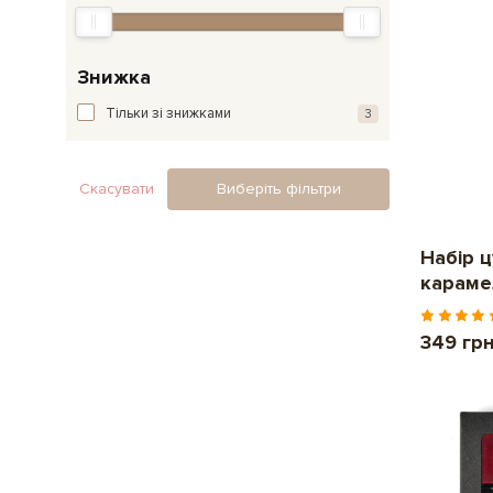
Знижка
Тільки зі знижками
3
Скасувати
Виберіть фільтри
Набір 
карам
349 гр