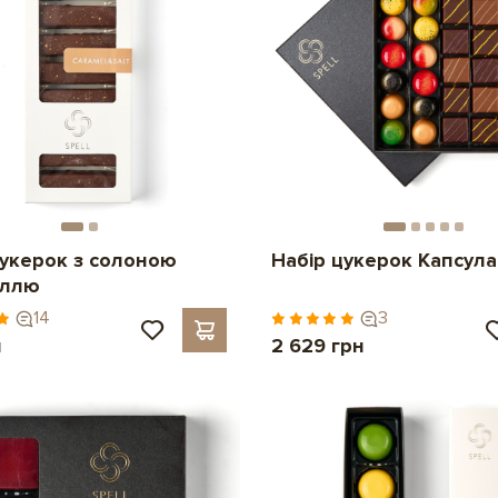
цукерок з солоною
Набір цукерок Капсула
еллю
14
3
н
2 629 грн