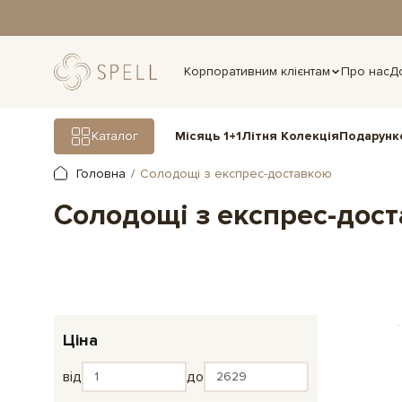
дня.
Корпоративним клієнтам
Про нас
Д
Подарунк
Каталог
Місяць 1+1
Літня Колекція
Головна
Солодощі з експрес-доставкою
Солодощі з експрес-дос
Ціна
від
до