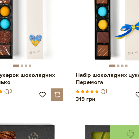
цукерок шоколадних
Набір шоколадних цук
нько
Перемога
3
1
319 грн