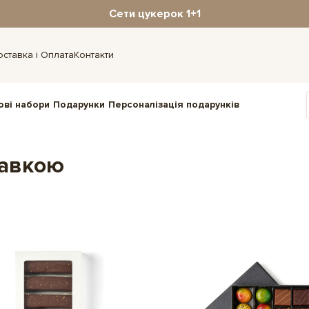
Сети цукерок 1+1
оставка і Оплата
Контакти
ові набори
Подарунки
Персоналізація подарунків
тавкою