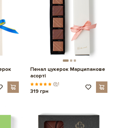
ерок
Пенал цукерок Марципанове
асорті
1
319 грн