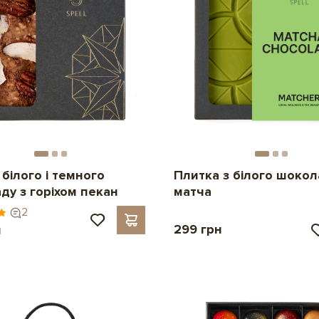
білого і темного
Плитка з білого шокол
ду з горіхом пекан
матча
2
299 грн
н