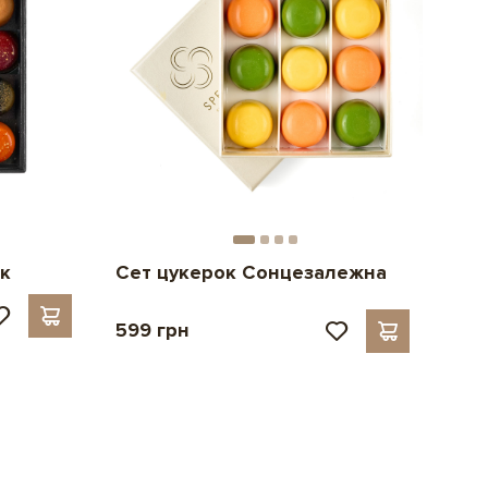
к
Сет цукерок Сонцезалежна
599 грн