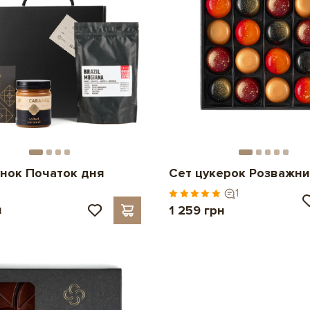
нок Початок дня
Сет цукерок Розважни
1
н
1 259 грн