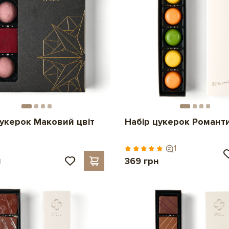
цукерок Маковий цвіт
Набір цукерок Романт
1
н
369 грн