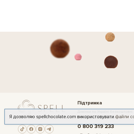
Підтримка
Дзвінки по Україні безкоштовні
Я дозволяю spellchocolate.com використовувати
файли c
З усіх питань звертайтесь:
0 800 319 233