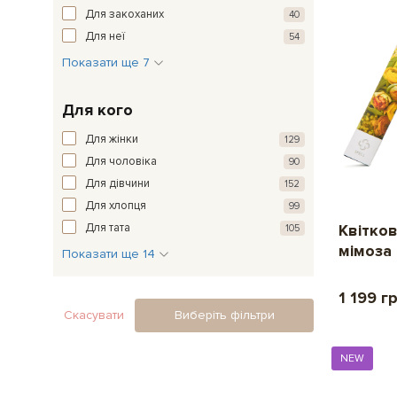
Для закоханих
40
Для неї
54
Показати ще 7
Для кого
Для жінки
129
Для чоловіка
90
Для дівчини
152
Для хлопця
99
Для тата
Квітко
105
мімоза
Показати ще 14
1 199 г
Скасувати
Виберіть фільтри
NEW