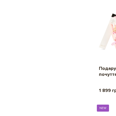
Подару
почутт
1 899 г
NEW