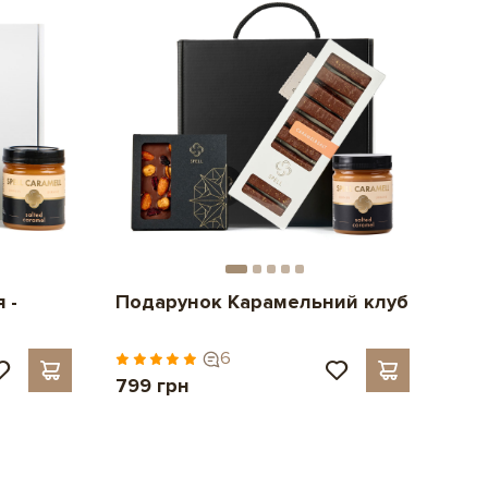
 -
Подарунок Карамельний клуб
6
799 грн