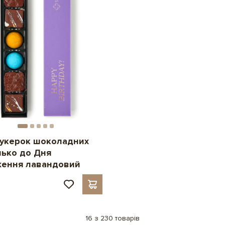
цукерок шоколадних
ько до Дня
ення лавандовий
н
16 з 230 товарів