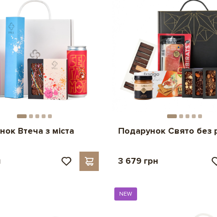
нок Втеча з міста
Подарунок Свято без 
н
3 679 грн
NEW