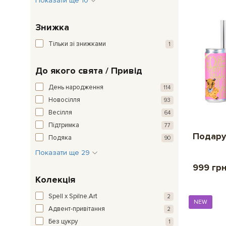
Показати ще 10
Знижка
Тільки зі знижками
1
До якого свята / Привід
День народження
114
Новосілля
93
Весілля
64
Підтримка
77
Подару
Подяка
90
Показати ще 29
999 гр
Колекція
Spell x Spilne.Art
2
NEW
Адвент-привітання
2
Без цукру
1