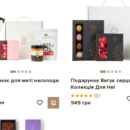
нок для миті насолоди
Подарунок Вигук серця
Колекція Для Неї
1
рн
949 грн