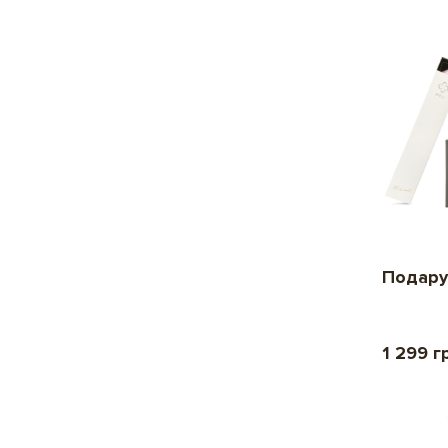
Подару
1 299 г