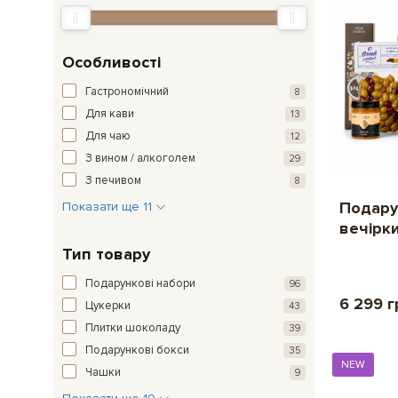
Особливості
Гастрономічний
8
Для кави
13
Для чаю
12
З вином / алкоголем
29
З печивом
8
Подарун
Показати ще 11
вечірк
Тип товару
Подарункові набори
96
6 299 г
Цукерки
43
Плитки шоколаду
39
Подарункові бокси
35
NEW
Чашки
9