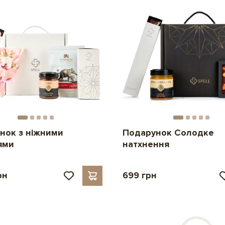
нок з ніжними
Подарунок Солодке
ями
натхнення
рн
699 грн