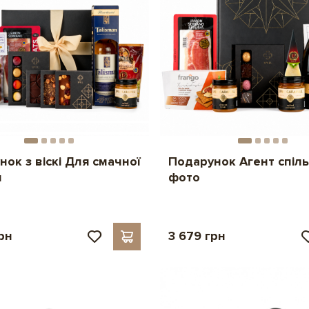
ок з віскі Для смачної
Подарунок Агент спіл
и
фото
рн
3 679 грн