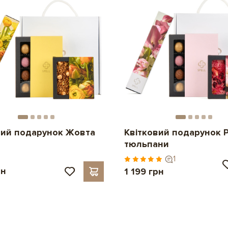
вий подарунок Жовта
Квітковий подарунок 
тюльпани
1
рн
1 199 грн