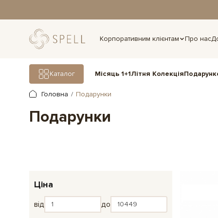
дня.
Корпоративним клієнтам
Про нас
Д
Подарунк
Каталог
Місяць 1+1
Літня Колекція
Головна
Подарунки
Подарунки
Ціна
від
до