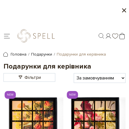
Літня колекція від Spell
Місяць мор
Головна
Подарунки
Подарунки для керівника
Подарунки для керівника
Фільтри
NEW
NEW