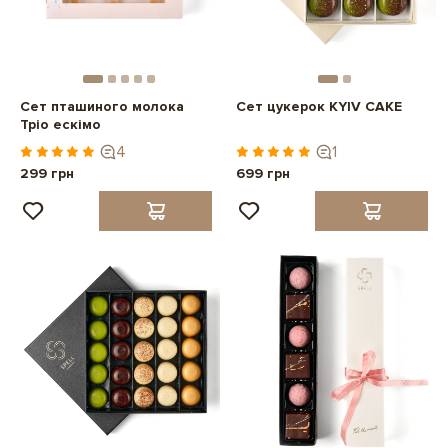
Сет пташиного молока
Сет цукерок KYIV CAKE
Тріо ескімо
4
1
299 грн
699 грн