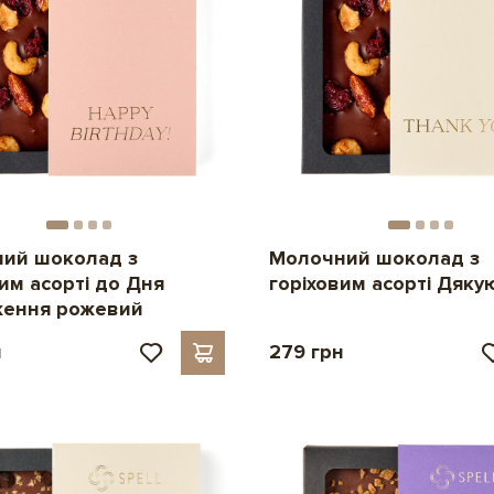
ий шоколад з
Молочний шоколад з
им асорті до Дня
горіховим асорті Дяку
ення рожевий
н
279 грн