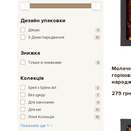
Дизайн упаковки
Дякую
5
З Днем Народження
10
Знижка
Тільки зі знижками
4
Молочн
горіхов
Колекція
народж
Spell x Spilne.Art
2
279 гр
Без цукру
7
Для закоханих
4
Для неї
10
Літня Колекція
16
Показати ще 1