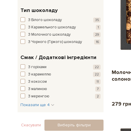
Тип шоколаду
З Білого шоколаду
35
З Карамельного шоколаду
1
З Молочного шоколаду
29
З Чорного (Гіркого) шоколаду
16
Смак / Додаткові інгредієнти
З горіхами
22
Молочн
З карамеллю
22
солоно
З кокосом
11
З малиною
7
З меренгою
2
279 гр
Показати ще 4
Скасувати
Виберіть фільтри