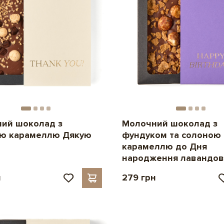
ий шоколад з
Молочний шоколад з
ю карамеллю Дякую
фундуком та солоною
карамеллю до Дня
народження лавандо
н
279 грн