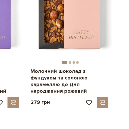
Молочний шоколад з
фундуком та солоною
карамеллю до Дня
вий
народження рожевий
279 грн