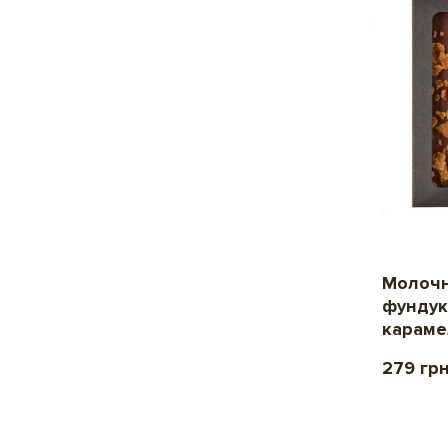
Молочн
фундук
караме
279 гр