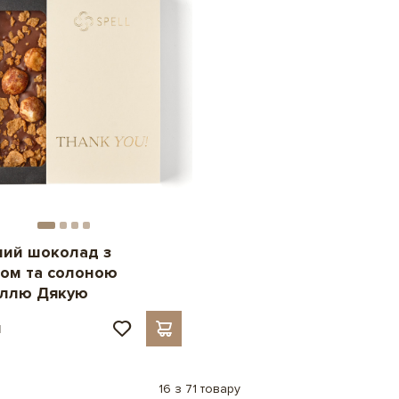
ий шоколад з
ом та солоною
ллю Дякую
н
16 з 71 товару