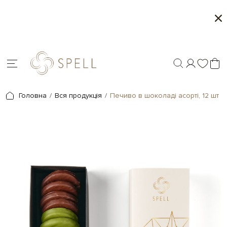
о
Літня колекція від Spell
Мі
я.
Головна
Вся продукція
Печиво в шоколаді асорті, 12 шт