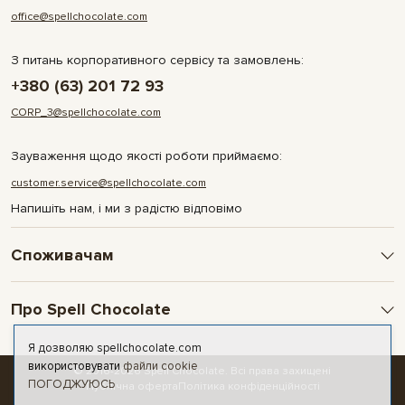
office@spellchocolate.com
З питань корпоративного сервісу та замовлень:
+380 (63) 201 72 93
CORP_3@spellchocolate.com
Зауваження щодо якості роботи приймаємо:
customer.service@spellchocolate.com
Напишіть нам, і ми з радістю відповімо
Споживачам
Оплата та доставка
Про Spell Chocolate
Умови і гарантії
Політика конфіденційності
Про компанію
Я дозволяю spellchocolate.com
Публічна оферта
Контакти
використовувати
файли cookie
© 2016-2026 Spell Chocolate. Всі права захищені
ПОГОДЖУЮСЬ
Новини та статті
Публічна оферта
Політика конфіденційності